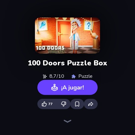
100 Doors Puzzle Box
8,7/10
Puzzle
¡A jugar!
77