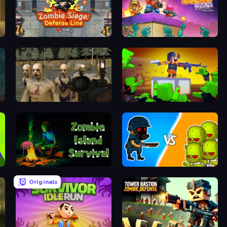
Zombie Siege: Defense Line
Zombo Buster Rising Remastered
Zombie Survival Ultimate
Cubic Frontier: Zombie Robby
alypse
Zombie Island Survival
Zombie Coming: Roguelike Siege
Originals