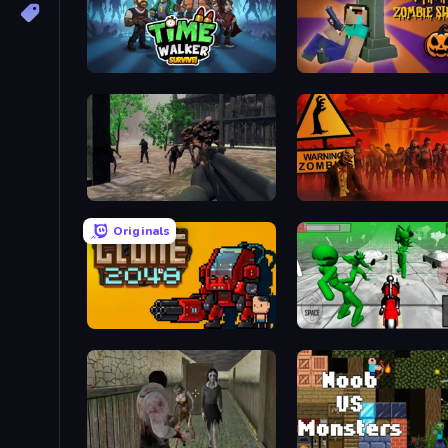
Time Walker: Survive
NOOB: Zombie Shooting
Sudden Attack
Outpost: Zombie Apocaly
Originals
Clone2048
Stickman Zombie: Motorc