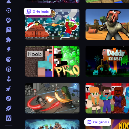
Undead Broadcast
Block Pixel Gun Apocaly
Originals
Tanks vs Zombies: Tank Battle
Zombie Arena
Noob vs Pro: Challenge
Daddy Rabbit
Madness Online
TNTcraft
Originals