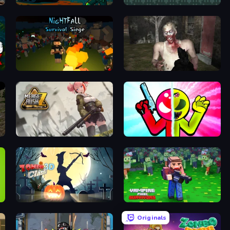
Guns vs Zombies
A Grim Chase
Nightfall: Survival Siege
Zombie Mayhem Online
Merge Rush Z
Stickman Zombie vs Stickman Hero
Zombie Clash 3D: Halloween
Vampire Pixel Survivors
Originals