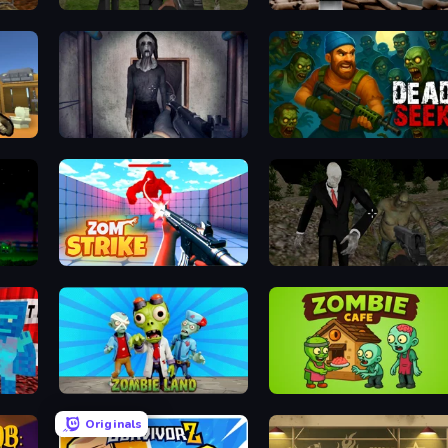
pse 3
Slenderman Must Die: Graveyard
Zombie World
Slendrina Must Die: The Cellar
Dead Seek
Zom Strike
Shoot Your Nightmare: Halloween Special
Zombie Land
Zombie Cafe
Originals