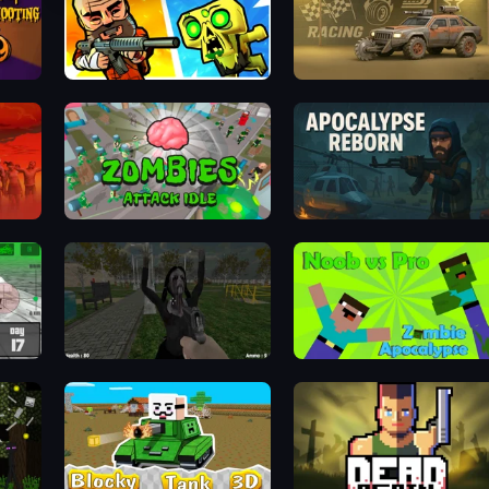
SURVIVORZ: Bullets & Brains
Zombie Car Racing
pse
Zombies Attack Idle
Apocalypse Reborn
ycle
While We Sleep: Slendrina Is Here
Noob vs Pro: Zombie Apoc