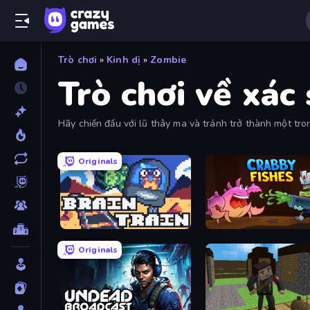
Trò chơi
»
Kinh dị
»
Zombie
Trò chơi về xác
Hãy chiến đấu với lũ thây ma và tránh trở thành một tr
sử dụng bộ lọc để sắp xếp theo thứ tự phổ biến nhất, đư
Originals
Brain Train
Crabby Fishes
Originals