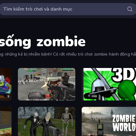
 sống zombie
ong những kẻ bị nhiễm bệnh! Có rất nhiều trò chơi zombie hành động h
ợc chơi nhiều nhất và mới nhất.
Masked Forces: Zombie Survival
Stickman: Legacy of Zombie War