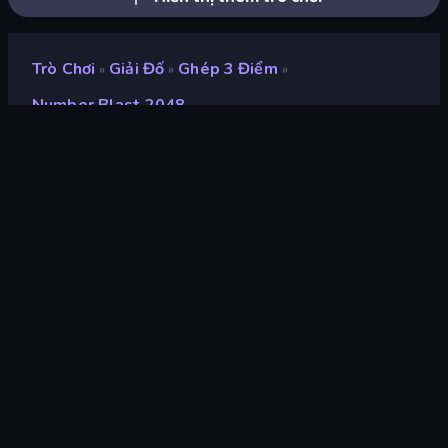
Trò Chơi
Giải Đố
Ghép 3 Điểm
»
»
»
Number Blast 2048
Number Blast 2048
nhà phát triển
HG POINT LTD
Xếp hạng
9,1
(
dựa trên 6 tháng gần đây
)
Phát hành
tháng 9 năm 2025
Cập nhật mới nhất
tháng 11 năm 2025
Công cụ trò chơi
Externally hosted (iframe)
nền tảng
Trình duyệt (máy tính để bàn,
điện thoại di động, máy tính
bảng), Ứng dụng CrazyGames
(iOS, Android)