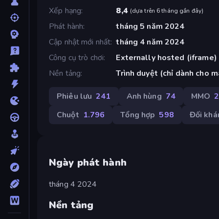
Xếp hạng
8,4
(
dựa trên 6 tháng gần đây
)
Phát hành
tháng 5 năm 2024
Cập nhật mới nhất
tháng 4 năm 2024
Công cụ trò chơi
Externally hosted (iframe)
Nền tảng
Trình duyệt (chỉ dành cho m
Phiêu lưu
241
Anh hùng
74
MMO
Chuột
1.796
Tổng hợp
598
Đối khá
Ngày phát hành
tháng 4 2024
Nền tảng