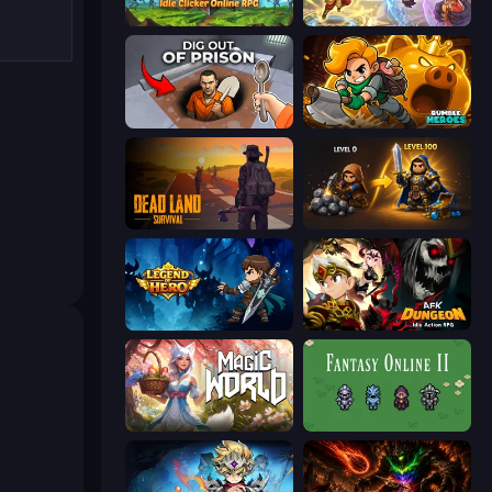
Firestone – Idle Clicker Online RPG
Heroes Assemble
Dig out of Prison
Rumble Heroes
Dead Land: Survival
Gothic Story RPG
Legend of Hero
AFK Dungeon: Idle Action RPG
Magic World
Fantasy Online 2