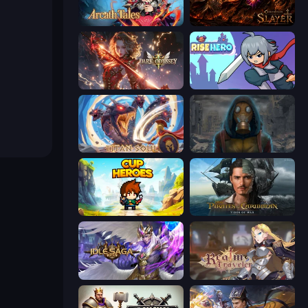
Arcath Tales
Chronicles of Slayer
Dark Odyssey
Rise Hero
Titan Soul: Action RPG
Heroes of the Wasteland
Cup Heroes
Pirates of the Caribbean: ToW
Idle Saga
Realm Traveler