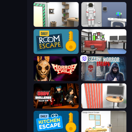
Machine Room Escape
Space Museum Escape
Daily Room Escape
Video Studio Escape
Horror Tale
Scary Horror Escape Room
Obby Challenge: Prison Run
Computer Office Escape