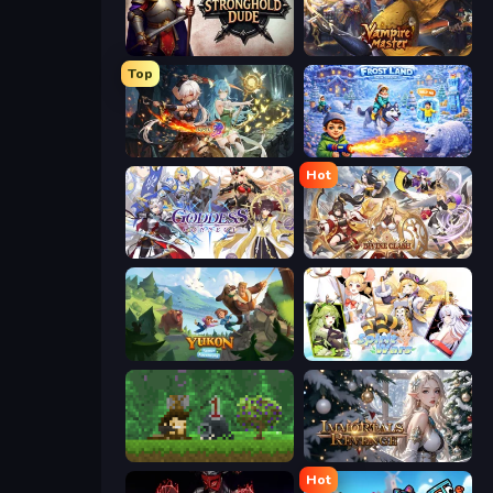
Stronghold Dude
Vampire Master
Top
Crystal Saga: Nova
Frost Land - Snow Survival
Hot
Goddess Connect
Divine Clash
Yukon: Family Adventure
Spirit Wars
Aground
Immortals Revenge
Hot