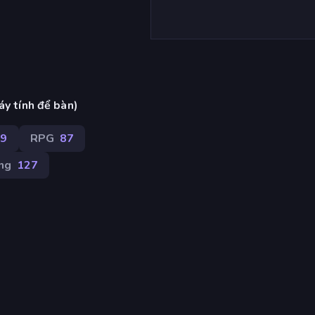
áy tính để bàn)
29
RPG
87
ng
127