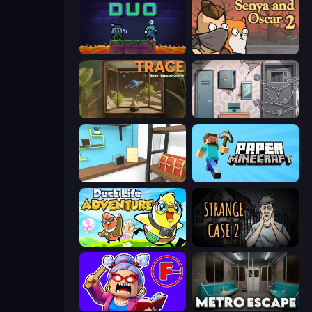
Duo
Senya and Oscar 2
TRACE
Cube Stories: Escape
Game Cafe Escape
Paper Minecraft
Duck Life: Adventure (Demo)
Escape Room: Strange Case 2
Escape From School: Angry Teacher!
Metro Escape