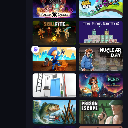
Poker Quest
All Out
Skillfite.io
The Final Earth 2
Captains Idle
Nuclear Day
Elevator Room Escape
Find Joe: Secret of The Stones
Fishing Anomaly
Prison Escape