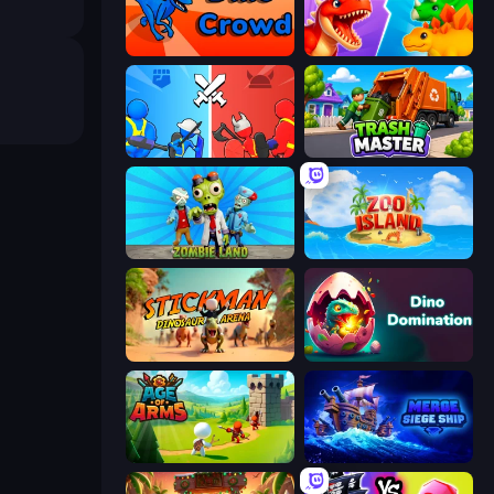
Dino Crowd
Idle Dino Farm Tycoon Simulator 3D
State Wars: Conquer Them All
Trash Master
Zombie Land
Zoo Island
Stickman: Dinosaur Arena
Dino Domination
Age Of Arms
Merge: Siege Ship