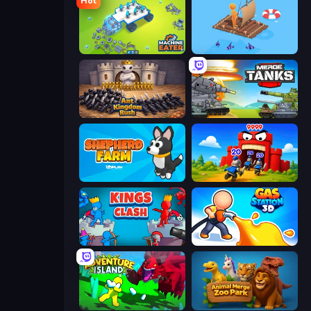
Hot
Machine Eater
Fishland
Ant Kingdom Rush
Merge Master Tanks: Tank Wars
Shepherd Farm
TimeWarriors
Kings Clash
Gas Station 3D
Adventure Island 2D
Animal Merge Zoo Park