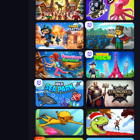
My Dinoland
Merge Pirates Caribbean Battle
Tower Battle
Cube Commander
Underwater Survival
Human Mech
Idle Sea Park
Stronghold Dude
My Crystal Underwater
Dino Survival: 3D Simulator