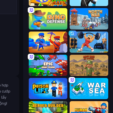
Zombie Raft
Wild Archer: Castle Defense
Dino Defense
North War
Craft and Battle
Gym Boss
Epic Army Clash
Army Base Of America
p hợp
u cướp
 lấy
Prison Life
War Sea
ộng!