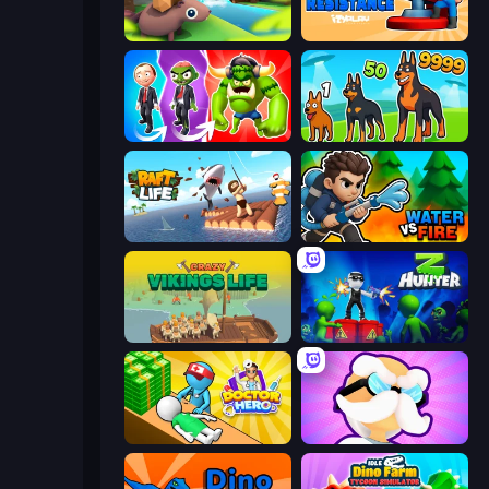
Beaver Builder
Human Resistance
Infection Town of Zombies
Dogs vs Aliens
Raft Life
Water vs Fire
Crazy Vikings Life
Z Hunter
Doctor Hero
Mutant Idle