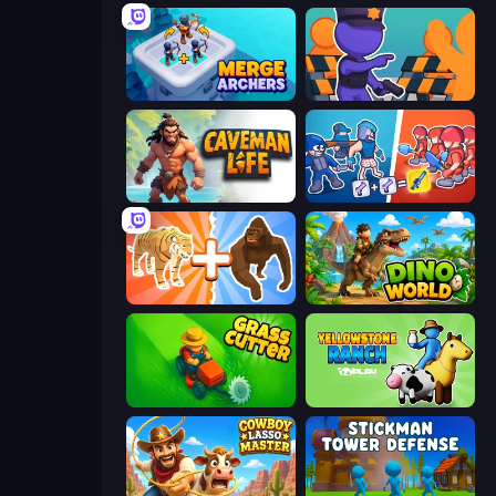
Merge Archers
City Defense
Caveman Life
Squad Assembler: Red vs Blue
Animal DNA Run
Dino World
Grass Cutter: Mowing Simulator
Yellowstone Ranch