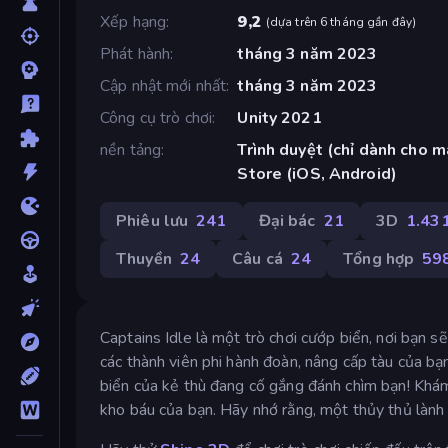
Xếp hạng
9,2
(
dựa trên 6 tháng gần đây
)
Phát hành
tháng 3 năm 2023
Cập nhật mới nhất
tháng 3 năm 2023
Công cụ trò chơi
Unity 2021
nền tảng
Trình duyệt (chỉ dành cho m
Store (iOS, Android)
Phiêu lưu
241
Đại bác
21
3D
1.43
Thuyền
24
Câu cá
24
Tổng hợp
59
Captains Idle là một trò chơi cướp biển, nơi bạn 
các thành viên phi hành đoàn, nâng cấp tàu của bạ
biển của kẻ thù đang cố gắng đánh chìm bạn! Khám
kho báu của bạn. Hãy nhớ rằng, một thủy thủ làn