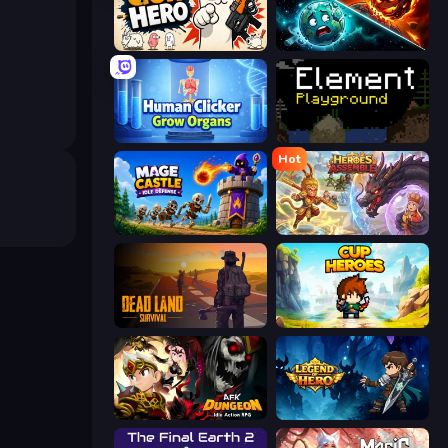
Gun Hero: Cat Survival
PlanetCrush 2
Human Clicker: Grow Organs
Element Playground
Hot
Mage Castle Idle Defense
Heroes Assemble
Dead Land: Survival
Cup Heroes
AFK Dungeon: Idle Action RPG
Legend of Hero