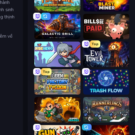
thành
nh sinh
Firestone – Idle Clicker Online RPG
Blast Miner
g thịnh
thêm về
Galactic Drill
Bills Must Be Paid
Top
Rise Hero
Evil Tower
Top
Leek Factory Tycoon
Trash Flow
Rumble Heroes
Bannerlings