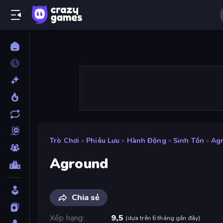
Trò Chơi
»
Phiêu Lưu
»
Hành Động
»
Sinh Tồn
»
Ag
Aground
Chia sẻ
Xếp hạng
9,5
(
dựa trên 6 tháng gần đây
)