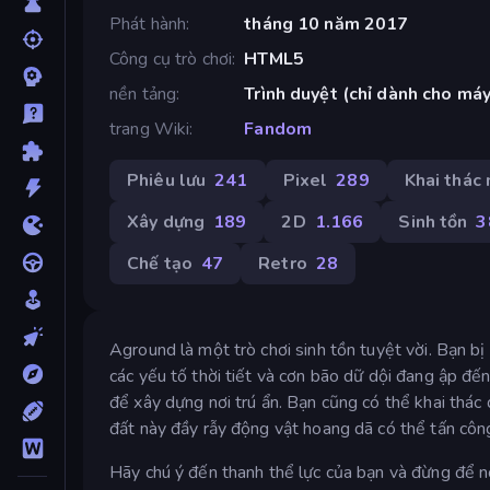
Phát hành
tháng 10 năm 2017
Công cụ trò chơi
HTML5
nền tảng
Trình duyệt (chỉ dành cho má
trang Wiki
Fandom
Phiêu lưu
241
Pixel
289
Khai thác
Xây dựng
189
2D
1.166
Sinh tồn
3
Chế tạo
47
Retro
28
Aground là một trò chơi sinh tồn tuyệt vời. Bạn b
các yếu tố thời tiết và cơn bão dữ dội đang ập đế
để xây dựng nơi trú ẩn. Bạn cũng có thể khai thác
đất này đầy rẫy động vật hoang dã có thể tấn công
Hãy chú ý đến thanh thể lực của bạn và đừng để n