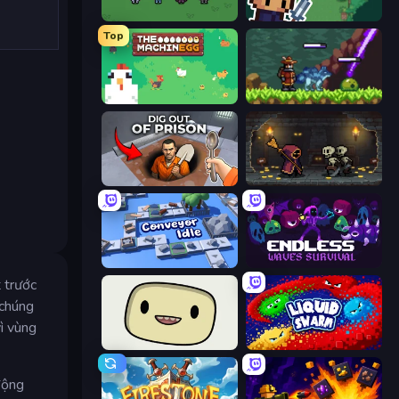
Fantasy Online 2
Lunar Knight
Top
The MachinEGG
Monster Sanctuary
Dig out of Prison
Lost Dungeon
Conveyor Idle
Endless Waves Survival
 trước
 chúng
ì vùng
SuperWEIRD
Liquid Swarm
động