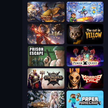
Vampire Master
Frost Land - Snow Survival
Dark Odyssey
The Cat in Yellow
Prison Escape
Poker Quest
Stronghold Dude
Horror Tale