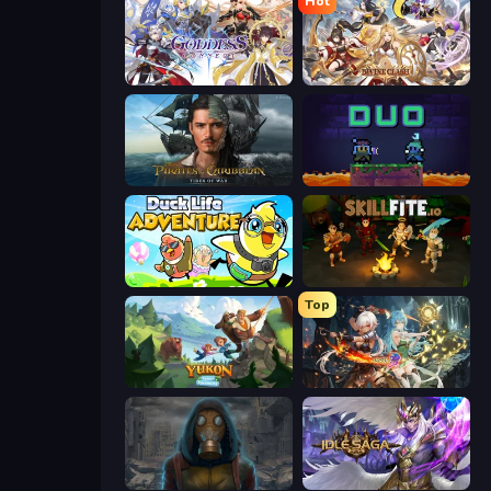
Hot
Goddess Connect
Divine Clash
Pirates of the Caribbean: ToW
Duo
Duck Life: Adventure (Demo)
Skillfite.io
Top
Yukon: Family Adventure
Crystal Saga: Nova
Heroes of the Wasteland
Idle Saga