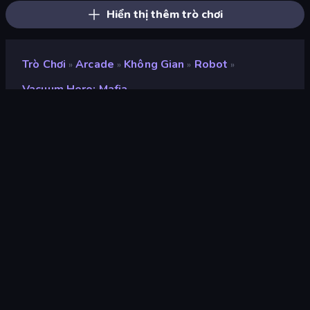
Hiển thị thêm trò chơi
Trò Chơi
Arcade
Không Gian
Robot
»
»
»
»
Vacuum Hero: Mafia
Vacuum Hero: Mafia
nhà phát triển
Stepa
Xếp hạng
9,1
(
dựa trên 6 tháng gần đây
)
Phát hành
tháng 11 năm 2023
Cập nhật mới nhất
tháng 11 năm 2023
Công cụ trò chơi
Unity 2022
nền tảng
Trình duyệt (máy tính để bàn,
điện thoại di động, máy tính
bảng), Ứng dụng CrazyGames