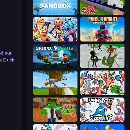
Hypper Sandbox
Trap Craft
Halloween Chainsaw Massacre
Pixel Combat: Zombies Strike
bộ sưu
ặc
Duck
Skibidi Battle
Stickman Zombie 3D
Mine Shooter 3D
Funny Shooter 2
Trap Craft 2
Funny City: Gopniks