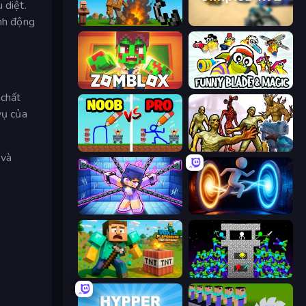
 diệt.
ành động
Noob Fuse
SimpleBox 2
Zomblox
Funny Blade & Magic
 chất
vụ của
DOP Noob: Draw to Save
Monster Shooter Apocalypse
 và
Mini Mine
Portal Escape
Voxel Playground: Ragdoll Noob
Stick Epic Fighter