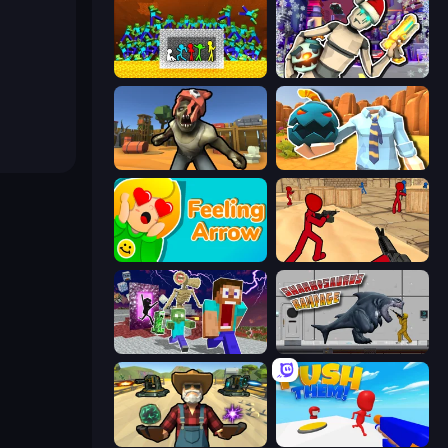
Stick Fighter vs Zombies
Cyberpunk: Corporation
Zombie Arena
Serious Head 2
Feeling Arrow
Stickman Counter Terror Strike
Monster School Herobrine Siren Head
Sharkosaurus Rampage
Guns and Magic
Push Them!