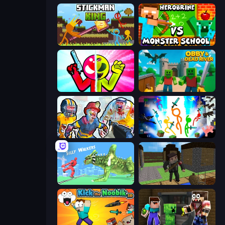
Stickman King
Herobrine vs Monster School
Stickman Zombie vs Stickman Hero
Obby & Dead River
Zombies Shooter: Part 2
Stickman Epic
Silly Walkers
Block Pixel Gun Apocalypse 3