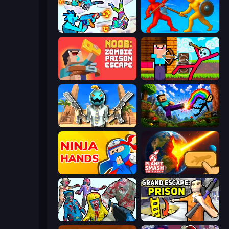
Gravity Arena Shooter
Epic Sword Battle! Fight in Arena
Noob: Zombie Prison Escape
Noob Archer vs Stickman Zombie
Serious Head
Noob: Wall Crusher
Ninja Hands
Planet Smash Destruction
Zombies Shooter
Grand Escape: Prison