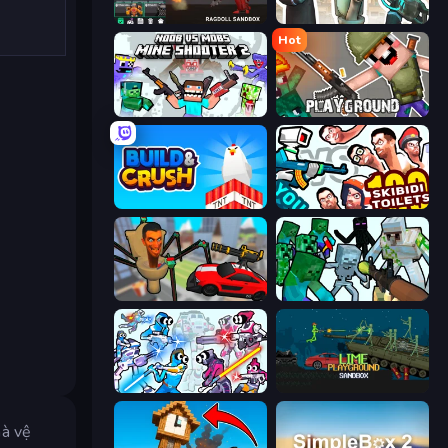
Last Play: Ragdoll Sandbox
Skibidi Toilets: Infection
Hot
Mine Shooter 2: Noob vs Mobs
Playground
Build and Crush
You vs 100 Skibidi Toilets
Cars vs Skibidi Toilet
Mine Shooter: Save Your World
Space Wars Battleground
Lime Playground Sandbox
hà vệ