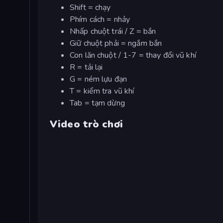
Shift = chạy
Phím cách = nhảy
Nhấp chuột trái / Z = bắn
Giữ chuột phải = ngắm bắn
Con lăn chuột / 1-7 = thay đổi vũ khí
R = tải lại
G = ném lựu đạn
T = kiểm tra vũ khí
Tab = tạm dừng
Video trò chơi