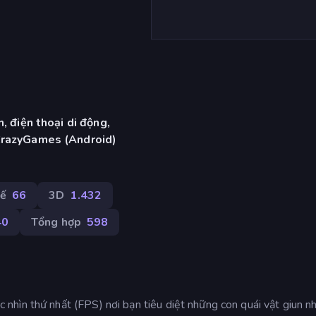
, điện thoại di động,
CrazyGames (Android)
hế
66
3D
1.432
40
Tổng hợp
598
hìn thứ nhất (FPS) nơi bạn tiêu diệt những con quái vật giun n