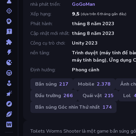
nhà phát triển
GoGoMan
Xếp hạng
9,5
(
dựa trên 6 tháng gần đây
)
Phát hành
tháng 8 năm 2023
Cập nhật mới nhất
tháng 8 năm 2023
Công cụ trò chơi
Unity 2023
nền tảng
Trình duyệt (máy tính để bàn
máy tính bảng), Ứng dụng 
Định hướng
Phong cảnh
Bắn súng
217
Mobile
2.378
Ảnh c
Đấu trường
266
Quái vật
215
Lol
Bắn súng Góc nhìn Thứ nhất
174
Toilets Worms Shooter là một game bắn súng góc n