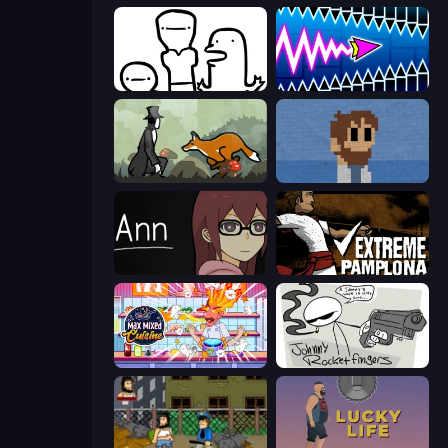
I Don't Even Know
Wave Dash: Geometry Arrow
The Illusionist's Dream
One Chance
Ann
Extreme Pamplona
Max Mixed Cuisine
Johnny Rocketfingers