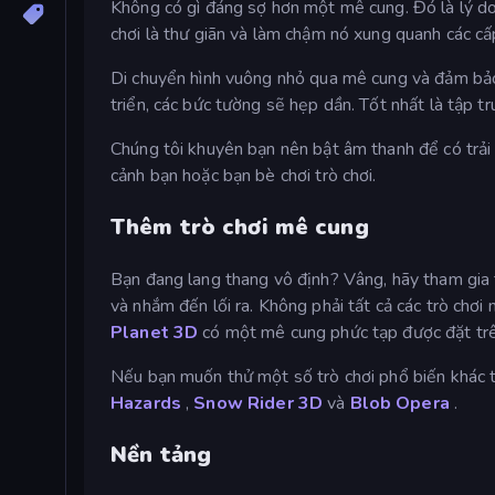
Không có gì đáng sợ hơn một mê cung. Đó là lý do 
chơi là thư giãn và làm chậm nó xung quanh các cấp
Di chuyển hình vuông nhỏ qua mê cung và đảm bảo 
triển, các bức tường sẽ hẹp dần. Tốt nhất là tập t
Chúng tôi khuyên bạn nên bật âm thanh để có trả
cảnh bạn hoặc bạn bè chơi trò chơi.
Thêm trò chơi mê cung
Bạn đang lang thang vô định? Vâng, hãy tham gia
và nhắm đến lối ra. Không phải tất cả các trò chơ
Planet 3D
có một mê cung phức tạp được đặt trê
Nếu bạn muốn thử một số trò chơi phổ biến khác t
Hazards
,
Snow Rider 3D
và
Blob Opera
.
Nền tảng