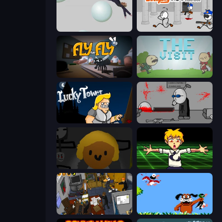
Bush Ragdoll
Escaping the Prison
Fly for Fly
The Visit
Lucky Tower
Madness Deathwish
Seven Days in Purgatory
Chainsaw Dance
Foreign Creature 2
Duck Hunt