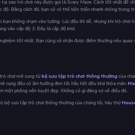
tại sao trò chơi này được gọi là Scary Maze. Cách tốt nhất để ch
 độ. Bằng cách đó, bạn sẽ có thể tiến triển nhanh chóng trong tr
bạn không chạm vào tường. Lúc đầu thì dễ, nhưng khi trò chơi t
rung vào cấp độ 3. Đây là cấp độ khó.
i nghiệm tốt nhất. Bạn cũng sẽ nhận được điểm thưởng nếu quay 
 trò chơi mê cung từ
bộ sưu tập trò chơi thông thường
của chú
i mê cung đều có âm hưởng đen tối; hầu hết đều khá thỏa mãn.
Ma
n một phông nền tuyệt đẹp. Không có gì đáng sợ về điều đó.
ừ bộ sưu tập trò chơi thông thường của chúng tôi, hãy thử
Hous