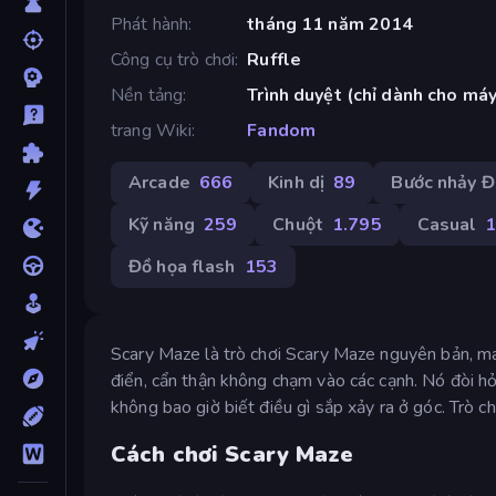
Phát hành
tháng 11 năm 2014
Công cụ trò chơi
Ruffle
Nền tảng
Trình duyệt (chỉ dành cho máy
trang Wiki
Fandom
Arcade
666
Kinh dị
89
Bước nhảy Đ
Kỹ năng
259
Chuột
1.795
Casual
1
Đồ họa flash
153
Scary Maze là trò chơi Scary Maze nguyên bản, ma
điển, cẩn thận không chạm vào các cạnh. Nó đòi hỏ
không bao giờ biết điều gì sắp xảy ra ở góc. Trò c
Cách chơi Scary Maze