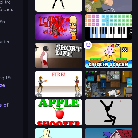
ơi trò
ò chơi.
Stick Animator
Happy Wheels
iến
Load Up and Kill
Virtual Online Piano
video
Short Life
Chicken Scream
ng tôi
ze
Gunblood
Foreign Creature
e of
Apple Shooter
Rag Doll