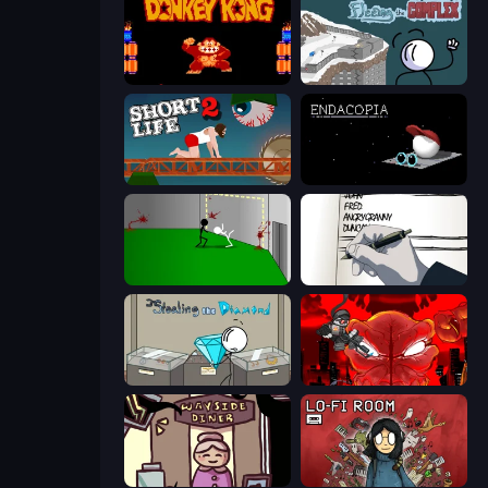
Donkey Kong Returns
Fleeing the Complex
Short Life 2
Endacopia
Die In Style
Death Note Type
Stealing the Diamond
Madness Accelerant
Diner in the Storm
Lofi Room