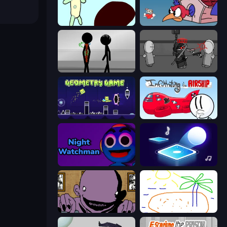
Doodieman Voodoo
Cuphead
Stick Figure Penalty 2
Madness Project Nexus
Geometry Game
Infiltrating the Airship
Night Watchman
Tile Jumper 3D
The Owner Is Dead
Skribbl.io