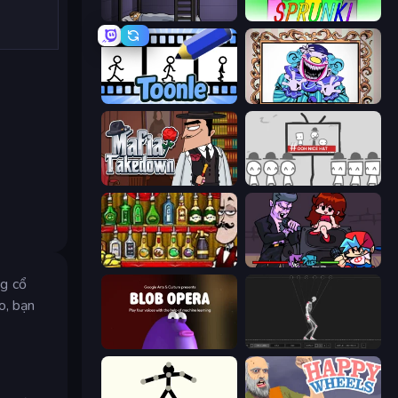
The Visitor
Sprunki
Toonle
Exhibit of Sorrows
Mafia Takedown
We Become What We Behold
Bartender The Right Mix
Friday Night Funkin'
ng cổ
o, bạn
Blob Opera
Skeleton Simulator