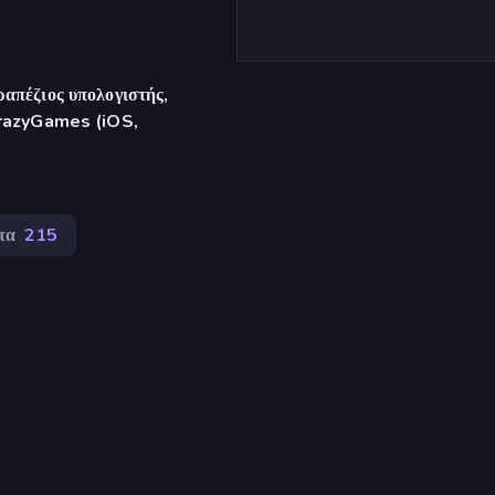
απέζιος υπολογιστής,
CrazyGames (iOS,
τα
215