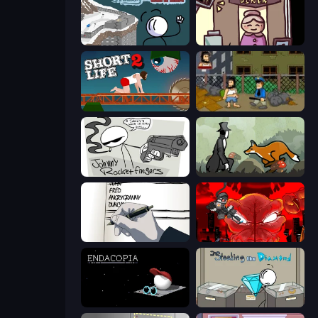
Fleeing the Complex
Diner in the Storm
Short Life 2
Hobo
Johnny Rocketfingers
The Illusionist's Dream
Death Note Type
Madness Accelerant
Endacopia
Stealing the Diamond