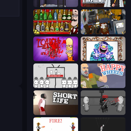
The Visitor
Mafia Takedown
Bartender The Right Mix
Foreign Creature 2
Load Up and Kill
Exhibit of Sorrows
We Become What We Behold
Happy Wheels
Short Life
Madness Project Nexus