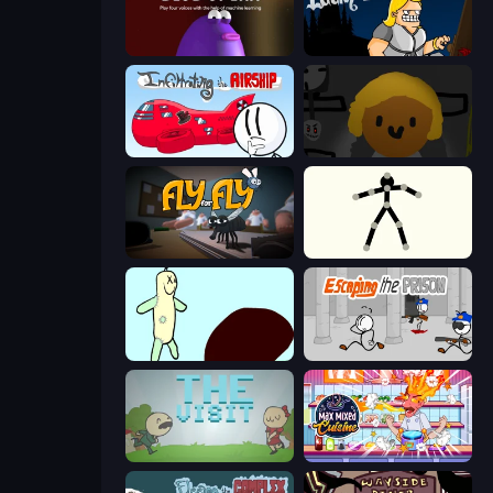
Blob Opera
Lucky Tower
Infiltrating the Airship
Seven Days in Purgatory
Fly for Fly
Stick Animator
Doodieman Voodoo
Escaping the Prison
The Visit
Max Mixed Cuisine