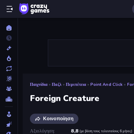
Παιχνίδια
»
Παζλ
»
Περιπέτεια
»
Point And Click
»
For
Foreign Creature
Κοινοποίηση
Αξιολόγηση
8,8
(
με βάση τους τελευταίους 6 μήνες
)