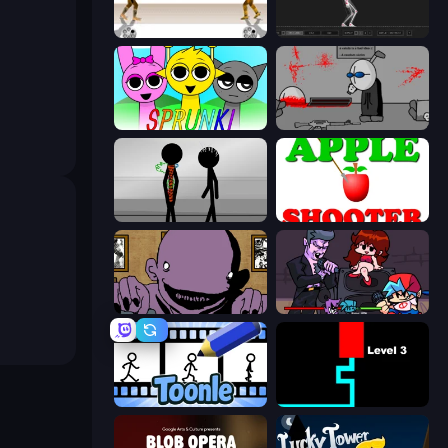
Gunblood
Skeleton Simulator
Sprunki
Madness Deathwish
Stick Figure Penalty 2
Apple Shooter
The Owner Is Dead
Friday Night Funkin'
Toonle
Scary Maze