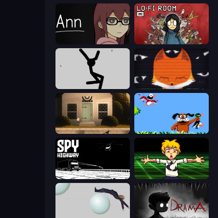
Ann
Lofi Room
Rag Doll
SYNTAXIA
Once Upon A Coma
Duck Hunt
Spy Highway
Chainsaw Dance