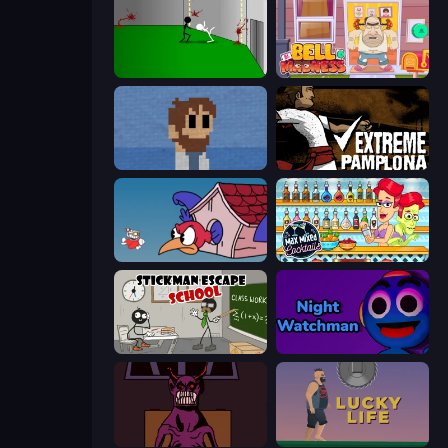
Die In Style
Bell Madness
One Chance
Extreme Pamplona
Cuphead
Max Mixed Cocktails
Stickman Escape School
Night Watchman
Owner is Dead 2
Lucky Life