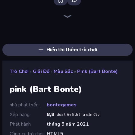
Piece of Cake: Merge and Bake
Screw Out: Bolts and Nuts
Land Explorers: Merge & Build
Alchemy: Merge Elements
Skydom
Piles of Mahjong
Elemental Monsters: Merge
Mergest Kingdom
Mansion Tale: Merge Secrets
Arrow Escape
Designville: Merge & Design
Knock Your Mind
Numicolor
Block Blaster
Castle Craft
Thief Puzzle
Open House
Skydom: Reforged
Hiển thị thêm trò chơi
Trò Chơi
Giải Đố
Màu Sắc
Pink (Bart Bonte)
»
»
»
pink (Bart Bonte)
nhà phát triển
bontegames
Xếp hạng
8,8
(
dựa trên 6 tháng gần đây
)
Phát hành
tháng 5 năm 2021
Công cụ trò chơi
HTML5