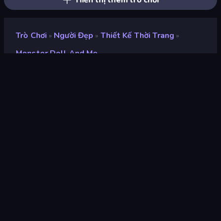
Hiển thị thêm trò chơi
Trò Chơi
Người Đẹp
Thiết Kế Thời Trang
»
»
»
Monster Doll And Me
Monster Doll and Me
Xếp hạng
9,0
(
dựa trên 6 tháng gần đây
)
Phát hành
tháng 10 năm 2025
Công cụ trò chơi
Externally hosted (iframe)
nền tảng
Trình duyệt (máy tính để bàn, điện
thoại di động, máy tính bảng),
Ứng dụng CrazyGames (iOS,
Android)
Định hướng
Phong cảnh / Chân dung