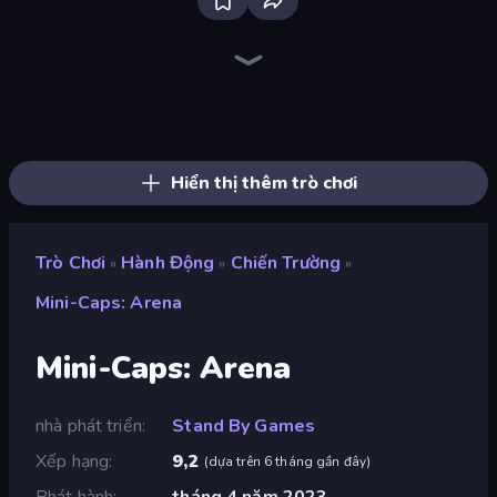
Stickman Clash
Brainrot Arena Online
Mr. Dude: Online Multiverse Challenge
Throw a Lucky Block
Kick Loser
Fortzone Battle Royale
Funny City: Gopniks
I Am Quadrober!
OvO Game
Stickman Rebirth
War the Knights
Mr. Dude: King of the Hill
Stickman Kombat 2D
Super Oliver World
Baby Chicco Adventures
Surf GO Parkour
Bed Wars
Super Billy Boy
Hiển thị thêm trò chơi
Trò Chơi
Hành Động
Chiến Trường
»
»
»
Mini-Caps: Arena
Mini-Caps: Arena
nhà phát triển
Stand By Games
Xếp hạng
9,2
(
dựa trên 6 tháng gần đây
)
Phát hành
tháng 4 năm 2023