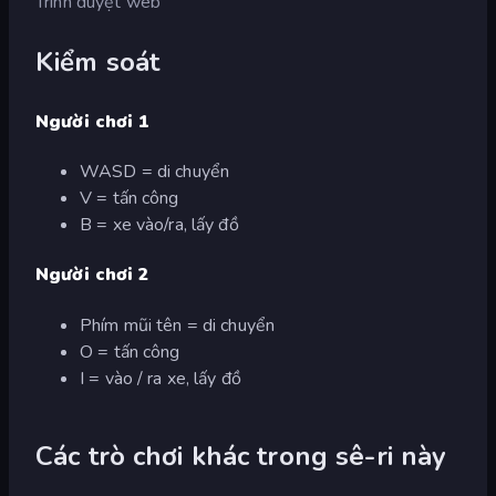
Trình duyệt web
Kiểm soát
Người chơi 1
WASD = di chuyển
V = tấn công
B = xe vào/ra, lấy đồ
Người chơi 2
Phím mũi tên = di chuyển
O = tấn công
I = vào / ra xe, lấy đồ
Các trò chơi khác trong sê-ri này