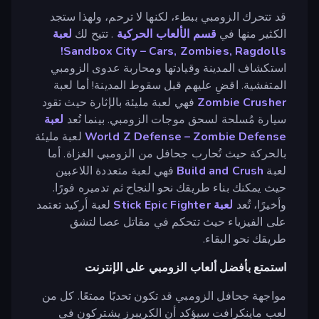
قد تتحرك الزومبي ببطء، لكنها لا ترحم، ولهذا ستجد
الكثير منها في
قسم الألعاب الحركية
. تتيح لك
لعبة
Sandbox City – Cars, Zombies, Ragdolls!
استكشاف المدينة وقيادتها ومحاربة عدوى الزومبي
المتفشية. اقضِ عليهم قبل سقوط المدينة! أما لعبة
Zombie Crusher
فهي لعبة مليئة بالإثارة حيث تقود
سيارة مُسلحة لسحق موجات الزومبي. بينما تُعد
لعبة
World Z Defense – Zombie Defense
لعبة مليئة
بالحركة حيث تُحارب جحافل من الزومبي الغزاة. أما
لعبة
Build and Crush
فهي لعبة متعددة اللاعبين
حيث يمكنك بناء طريقك نحو النجاح ثم تدميره فورًا.
وأخيرًا، تُعد
لعبة Stick Epic Fighter
لعبة أركيد تعتمد
على الفيزياء حيث تتحكم في مقاتل عصا لتشق
طريقك نحو البقاء.
استمتع بأفضل ألعاب الزومبي على الإنترنت
مواجهة جحافل الزومبي قد تكون تحديًا ممتعًا. كل من
لعب ماينكرافت سيؤكد أن الكريبرز يشتركون في