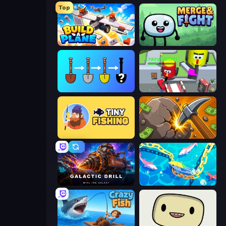
Top
Build A Plane
Merge & Fight
Merge Tools - Merge and Dig
CleanUp.IO
Tiny Fishing
Mine Clicker
Galactic Drill
Deep Sea Duel