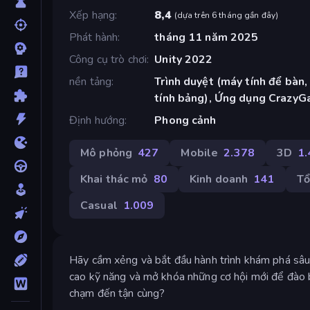
Xếp hạng
8,4
(
dựa trên 6 tháng gần đây
)
Phát hành
tháng 11 năm 2025
Công cụ trò chơi
Unity 2022
nền tảng
Trình duyệt (máy tính để bàn,
tính bảng), Ứng dụng CrazyG
Định hướng
Phong cảnh
Mô phỏng
427
Mobile
2.378
3D
1
Khai thác mỏ
80
Kinh doanh
141
Tổ
Casual
1.009
Hãy cầm xẻng và bắt đầu hành trình khám phá sâu t
cao kỹ năng và mở khóa những cơ hội mới để đào b
chạm đến tận cùng?