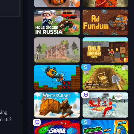
Dig out of Prison
Dig or Die: Prison Escape Simulator
Hole Digger in Russia
Ad Fundum
Survive In The Forest
Gold Digger FRVR
Aqua Miner: Underwater Drilling Game
Digging Simulator: Hole Craft
nâng
WinterCraft: Survival in the Forest
Alcatraz Prison Escape Plan
có thể