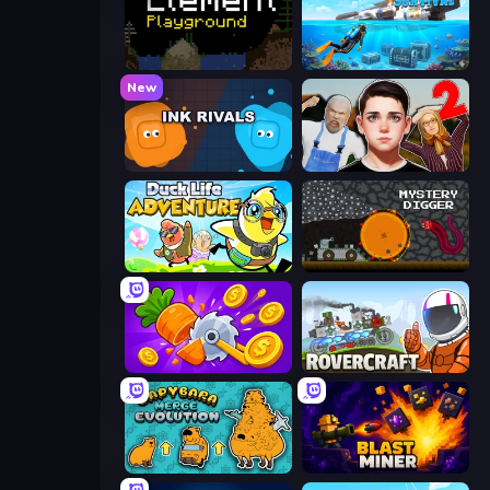
Element Playground
Underwater Survival: Deep Dive
New
Ink Rivals
Schoolboy Escape 2
Duck Life: Adventure (Demo)
Mystery Digger
Farm Ring Idle
Rovercraft
Capybara Merge Evolution
Blast Miner