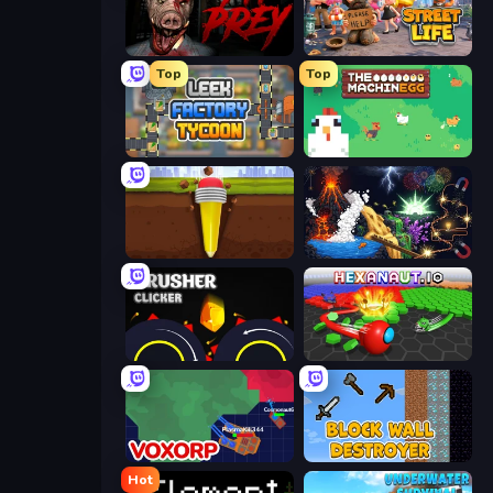
911: Prey
Street Life
Top
Top
Leek Factory Tycoon
The MachinEGG
Pen Dig
Sandbox: Particle World
Crusher Clicker
Hexanaut.io
Voxorp
Block Wall Destroyer
Hot