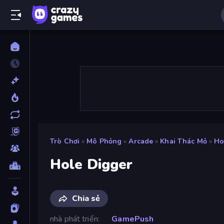
Trò Chơi
»
Mô Phỏng
»
Arcade
»
Khai Thác Mỏ
»
Ho
Hole Digger
Chia sẻ
nhà phát triển
GamePush