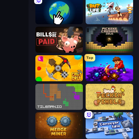
Planet Clicker 2
Raft Life
Bills Must Be Paid
Pickaxe Crusher Idle
Top
Craft Drill
Obby: Dig Down
TileMan.io
Peckin' Pixels
Merge Miner
Conveyor Idle