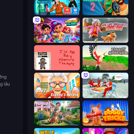
Detective IQ 3
Evil Neighbor 2
Imagine Island
Cat Life Simulator: Devil Cat
Kill the Ice Age Baby Adventure
Parrot Simulator
ướng
g lâu
Bad Cat - Granny's Return
Alcatraz Prison Escape Plan
Momlife Simulator
Doggy Tricks