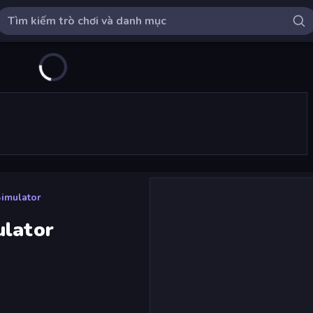
imulator
ulator