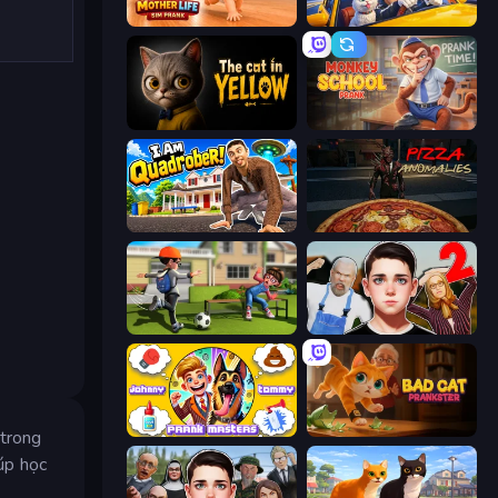
Mother Life Simulator: Prank
I Am Taxi Prankster Sim
The Cat in Yellow
Monkey School Prank
I Am Quadrober!
Pizza Anomalies
The Prank King
Schoolboy Escape 2
Johnny n Tommy - Prank Masters
Bad Cat Prankster
 trong
iúp học