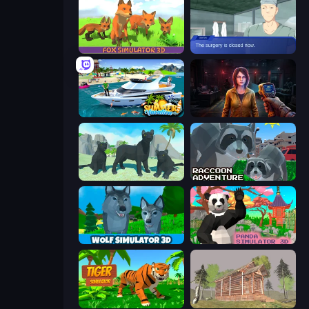
Fox Simulator 3D
Oh So Lucky, Doctor!
Summer Vacation
Survival Zone Zombie Outbreak
Panther Family Simulator 3D
Raccoon Adventure: City Simulator 3D
Wolf Simulator: Wild Animals 3D
Panda Simulator 3D
Tiger Simulator 3D
Survive In The Forest