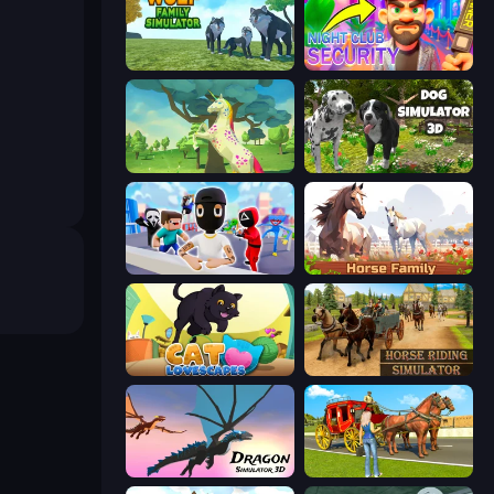
Wolf Family Simulator
Night Club Security
Unicorn Family Simulator Magic World
Dog Simulator 3D
Mr. Dude: Online Multiverse Challenge
Horse Simulator 3D
Cat Lovescapes
Horse Riding Simulator
Dragon Simulator 3D
Horse Cart Transport Taxi Game