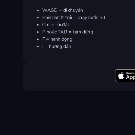
WASD = di chuyển
Phím Shift trái = chạy nước rút
Ctrl = cài đặt
P hoặc TAB = tạm dừng
F = hành động
I = hướng dẫn