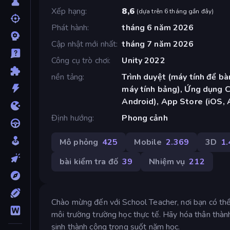
Xếp hạng
8,6
(
dựa trên 6 tháng gần đây
)
Phát hành
tháng 6 năm 2026
Cập nhật mới nhất
tháng 7 năm 2026
Công cụ trò chơi
Unity 2022
nền tảng
Trình duyệt (máy tính để bàn
máy tính bảng), Ứng dụng 
Android), App Store (iOS, 
Định hướng
Phong cảnh
Mô phỏng
425
Mobile
2.369
3D
1
bài kiểm tra đố
39
Nhiệm vụ
212
Chào mừng đến với School Teacher, nơi bạn có thể
môi trường trường học thực tế. Hãy hóa thân thành 
sinh thành công trong suốt năm học.