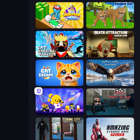
Doctor Hero
Cougar Simulator: Big Cats
Cat Warrior Parkour
Death Attraction: Horror Game
Cat Escape
Python Snake Simulator
SongPop GO
Hospital: Survive the Night