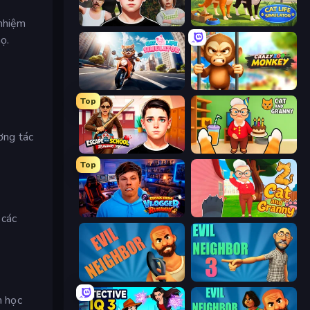
 nhiệm
Schoolboy Escape: Runaway
Cat Life Simulator 3D
ọ.
Cat Life Simulator
Crazy Zoo Monkey
Top
ương tác
Escape from School: Runaway
Cat and Granny
Top
Escape from Vlogger: Runaway
Cat and Granny 2
 các
Evil Neighbor
Evil Neighbor 3
m học