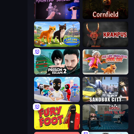
Haunted School 2
Cornfield
Cat Life Simulator 3D
Krampus
Prison Escape 2
Cat Life Simulator: Devil Cat
Mr. Dude: Online Multiverse Challenge
Sandbox City
Fury Foot
Hospital: Survive the Night