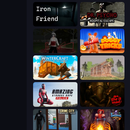
Iron Friend
Dr. Psycho: Hospital Escape
Jeff the Killer: Horrendous Smile
Doggy Tricks
WinterCraft: Survival in the Forest
Survive In The Forest
Amazing Strange Rope Police
She is Mad