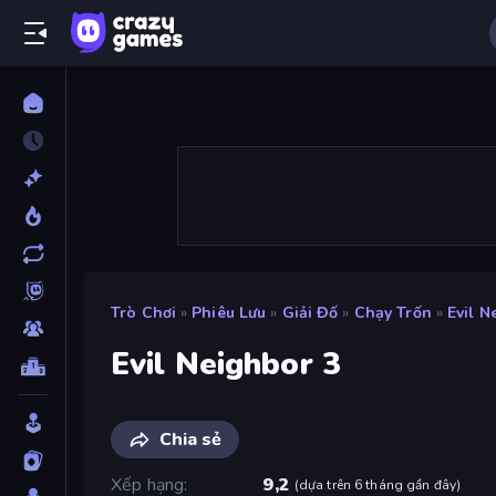
Trò Chơi
»
Phiêu Lưu
»
Giải Đố
»
Chạy Trốn
»
Evil N
Evil Neighbor 3
Chia sẻ
Xếp hạng
9,2
(
dựa trên 6 tháng gần đây
)