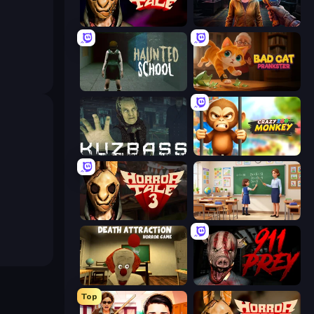
Horror Tale
Survival Zone Zombie Outbreak
Haunted School
Bad Cat Prankster
Kuzbass Horror
Crazy Zoo Monkey
Horror Tale 3: The Witch
High School Teacher Simulator
Death Attraction: Horror Game
911: Prey
Top