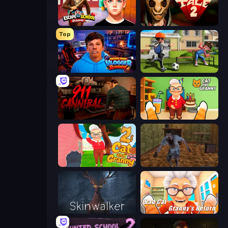
Escape from School: Runaway
Horror Tale 2: Samantha
Top
Escape from Vlogger: Runaway
The Prank King
911: Cannibal
Cat and Granny
Cat and Granny 2
Creepy Granny Scream: Scary Freddy
Skinwalker
Bad Cat - Granny's Return