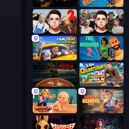
The Cat in Yellow
Evil Neighbor
Schoolboy Escape 2
Schoolboy Escape: Runaway
I Am Taxi Prankster Sim
Evil Neighbor 2
Pizza Anomalies
I Am Quadrober!
Mother Life Simulator: Prank
Monkey School Prank