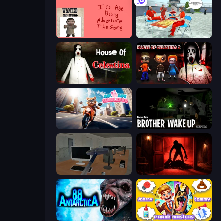
Kill the Ice Age Baby Adventure
Alcatraz Prison Escape Plan
House of Celestina
House of Celestina: Chapter Two
Cat Life Simulator
Brother Wake Up
Office Horror Story
Doors Castle
Antarctica 88
Johnny n Tommy - Prank Masters