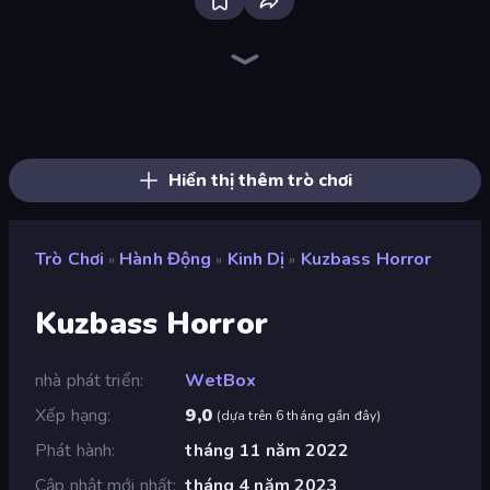
Throw a Lucky Block
Stickman Clash
Stickman Kombat 2D
Stickman Rebirth
Haunted School
Brainrot Arena Online
Mr. Dude: Online Multiverse Challenge
Stickman Weapon Master
War the Knights
Robot Police Iron Panther
Ninja Hands 2
Mecha Allstars Battle Royale
Fortzone Battle Royale
Lucky Brainrot Blocks Online
Playground
Stickman Project
I Am Quadrober!
Ultimate Evolution
Hiển thị thêm trò chơi
Trò Chơi
Hành Động
Kinh Dị
Kuzbass Horror
»
»
»
Kuzbass Horror
nhà phát triển
WetBox
Xếp hạng
9,0
(
dựa trên 6 tháng gần đây
)
Phát hành
tháng 11 năm 2022
Cập nhật mới nhất
tháng 4 năm 2023