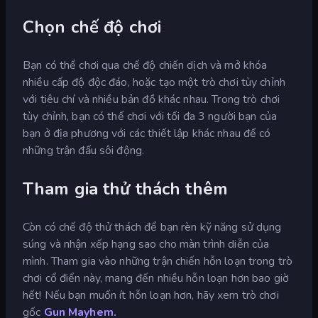
Chọn chế độ chơi
Bạn có thể chơi qua chế độ chiến dịch và mở khóa
nhiều cấp độ độc đáo, hoặc tạo một trò chơi tùy chỉnh
với tiêu chí và nhiều bản đồ khác nhau. Trong trò chơi
tùy chỉnh, bạn có thể chơi với tối đa 3 người bạn của
bạn ở địa phương với các thiết lập khác nhau để có
những trận đấu sôi động.
Tham gia thử thách thêm
Còn có chế độ thử thách để bạn rèn kỹ năng sử dụng
súng và nhận xếp hạng sao cho màn trình diễn của
mình. Tham gia vào những trận chiến hỗn loạn trong trò
chơi cổ điển này, mang đến nhiều hỗn loạn hơn bao giờ
hết! Nếu bạn muốn ít hỗn loạn hơn, hãy xem trò chơi
gốc
Gun Mayhem.