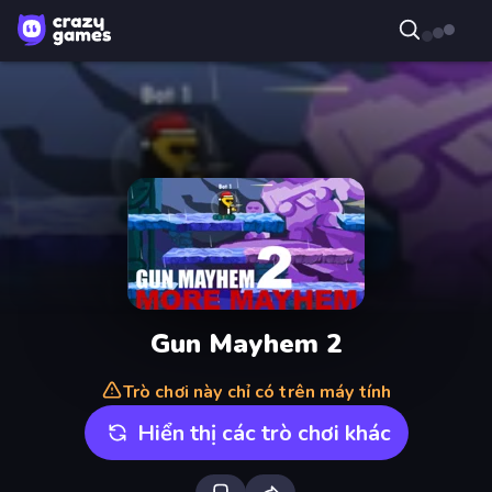
Gun Mayhem 2
Trò chơi này chỉ có trên máy tính
Hiển thị các trò chơi khác