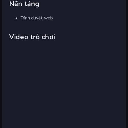
Nền tảng
Trình duyệt web
Video trò chơi