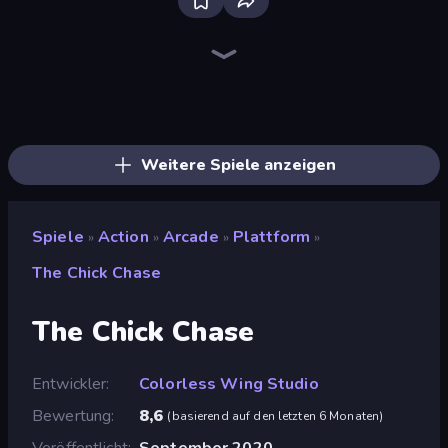
Bloxd.io
Ragdoll Archers
EvoWars.io
Veck.io
Piece of Cake: Merge and Bake
Racing Limits
Traffic Rider
Mahjongg Solitaire
Screw Out: Bolts and Nuts
Words of Wonders
Piles of Mahjong
Stickman Clash
Miniblox
Designville: Merge & Design
Space Waves
SkillWarz
Fortzone Battle Royale
Arrow Escape
Weitere Spiele anzeigen
Spiele
Action
Arcade
Plattform
»
»
»
»
The Chick Chase
The Chick Chase
Entwickler
Colorless Wing Studio
Bewertung
8,6
(
basierend auf den letzten 6 Monaten
)
Veröffentlicht
September 2020