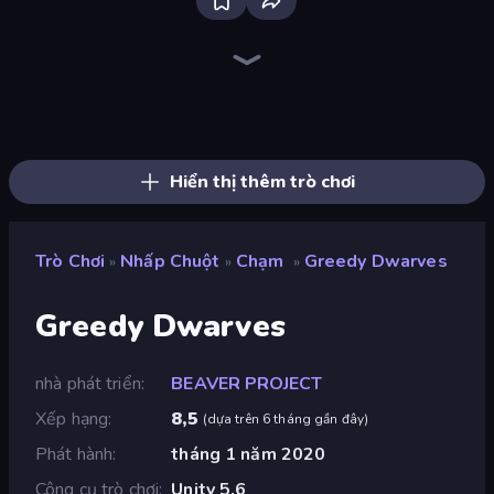
Bloxd.io
Ragdoll Archers
EvoWars.io
Veck.io
Piece of Cake: Merge and Bake
Racing Limits
Traffic Rider
Mahjongg Solitaire
Screw Out: Bolts and Nuts
Words of Wonders
Piles of Mahjong
Stickman Clash
Miniblox
Designville: Merge & Design
Space Waves
SkillWarz
Fortzone Battle Royale
Arrow Escape
Hiển thị thêm trò chơi
Trò Chơi
Nhấp Chuột
Chạm
Greedy Dwarves
»
»
»
Greedy Dwarves
nhà phát triển
BEAVER PROJECT
Xếp hạng
8,5
(
dựa trên 6 tháng gần đây
)
Phát hành
tháng 1 năm 2020
Công cụ trò chơi
Unity 5.6