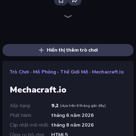
Grow A Garden | Growden.io
Bus Simulator: EVO
Retro Garage
Bad Cat Prankster
Sandbox City
Fish It Now
Mother Life Simulator: Prank
Obby Tycoon Build the City
Wolf Simulator: Wild Animals 3D
Pizza Car
Driving School Simulator
Truck Simulator: European Roads
Cat Life Simulator
Dragon Simulator 3D
Gym Boss
Tiger Simulator 3D
Cat Life Simulator 3D
Monkey School Prank
Hiển thị thêm trò chơi
Trò Chơi
Mô Phỏng
Thế Giới Mở
Mechacraft.io
»
»
»
Mechacraft.io
Xếp hạng
9,2
(
dựa trên 6 tháng gần đây
)
Phát hành
tháng 6 năm 2026
Cập nhật mới nhất
tháng 8 năm 2026
Công cụ trò chơi
HTML5