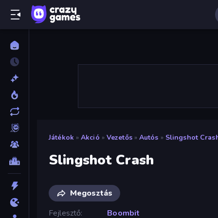
Játékok
»
Akció
»
Vezetős
»
Autós
»
Slingshot Cras
Slingshot Crash
Megosztás
Fejlesztő
Boombit