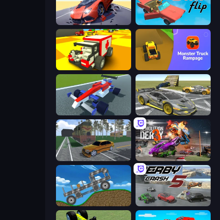
Hyper Cars Ramp Crash
Car Flip!
Blocky Demolition Derby
Monster Truck Rampage
Genius Car 2
Wrong Way
Obby: Car Crash Sandbox
Demolition Derby 3
Move It!
Derby Crash 5