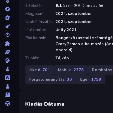
Értékelés
9,1
(
az elmúlt 6 hónap alapján
)
Megjelent
2024. szeptember
Utolsó frissítés
2024. szeptember
Játékmotor
Unity 2021
Platformok
Böngésző (asztali számítógép
CrazyGames alkalmazás (Andr
Android)
Tájolás
Tájkép
Akció
701
Mobile
2378
Rombolós
Forgalomirányítás
36
Egér
1799
Kiadás Dátuma