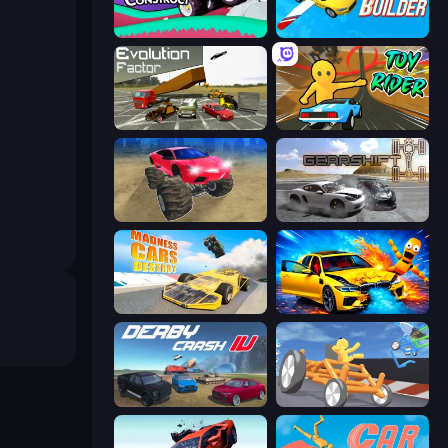
Merge & Construct
Racing Builder
Evolution Factor
Toy Rider
Monster Cars: Ultimate Simulator
Gearshift One
Madness Cars Destroy
BMG: Ragdoll Playground
Derby Crash 4
Draw Crash Race