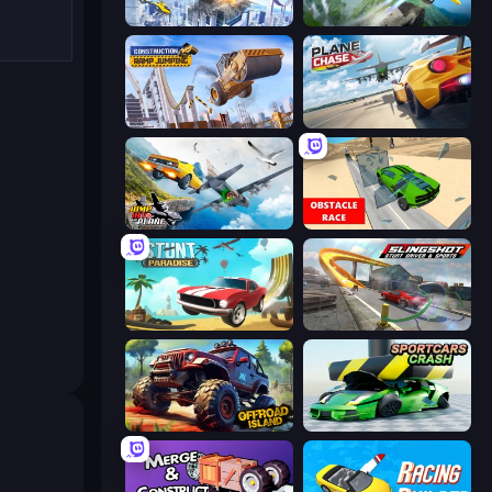
Ship Ramp Jumping
Crazy Plane Landing
Construction Ramp Jumping
Plane Chase
Jump Into The Plane
Obstacle Race: Destroying Simulator!
Stunt Paradise
Slingshot Stunt Driver & Sport
Offroad Island
Sportcars Crash