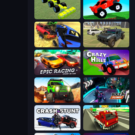
Genius Mechanic
Funny Mad Racing
Car Crash Simulator Royale
4x4 Offroader
Epic Racing - Descent on Cars
Crazy Hills
Offroad Life 3D
Bike Jump
Crash & Stunt
Blocky Traffic Racing