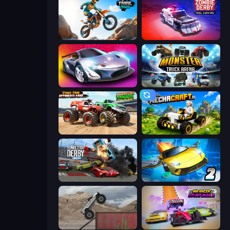
Trial Mania
Zombie Derby: Pixel Survival
Grand Cyber City
Monster Truck Arena
Monster Truck Demolition Derby
Mechacraft.io
Demolition Derby 2
Ultimate Flying Car 2
Hard Wheels
MR RACER Stunt Mania