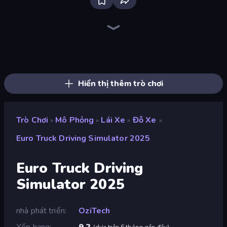
Bloxd.io
Ragdoll Archers
EvoWars.io
Veck.io
Piece of Cake: Merge and Bake
Racing Limits
Traffic Rider
Mahjongg Solitaire
Screw Out: Bolts and Nuts
Words of Wonders
Piles of Mahjong
Designville: Merge & Design
Miniblox
Space Waves
Stickman Clash
SkillWarz
Fortzone Battle Royale
Arrow Escape
Hiển thị thêm trò chơi
Trò Chơi
Mô Phỏng
Lái Xe
Đỗ Xe
»
»
»
»
Euro Truck Driving Simulator 2025
Euro Truck Driving
Simulator 2025
nhà phát triển
OziTech
Xếp hạng
9,2
(
dựa trên 6 tháng gần đây
)