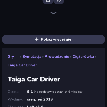
Bloxd.io
Ragdoll Archers
EvoWars.io
Piece of Cake: Merge and Bake
Veck.io
Racing Limits
Traffic Rider
Mahjongg Solitaire
Screw Out: Bolts and Nuts
Words of Wonders
Piles of Mahjong
Designville: Merge & Design
Miniblox
Space Waves
Stickman Clash
SkillWarz
Fortzone Battle Royale
Arrow Escape
Pokaż więcej gier
Gry
Symulacja
Prowadzenie
Ciężarówka
»
»
»
»
Taiga Car Driver
Taiga Car Driver
Ocena
9,1
(
na podstawie ostatnich 6 miesięcy
)
Wydany
sierpień 2019
Silnik gry
Unity 5.6