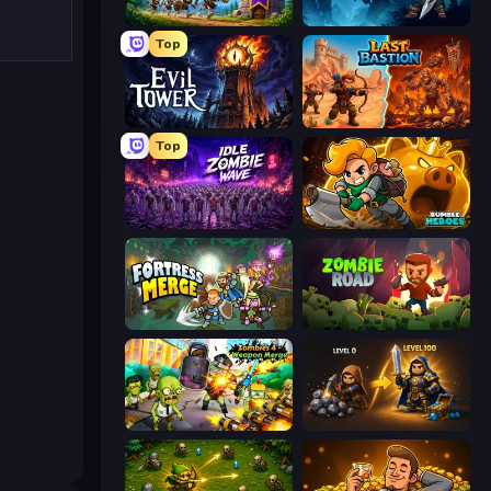
Mage Castle Idle Defense
Legend of Hero
Top
Evil Tower
Last Bastion
Top
Idle Zombie Wave: Survivors
Rumble Heroes
Fortress Merge
Zombie Road
Zombies 4 Weapon Merge
Gothic Story RPG