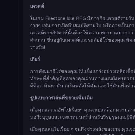
เควสต์
ในเกม Firestone Idle RPG มีภารกิจ เควสต์รายวั
ง่ายๆ เช่น การเปิดหีบสมบัติสามใบ หรืออาจเป็นภาร
เควสต์รายสัปดาห์นั้นต้องใช้ความพยายามมากกว่
ตำนาน ขึ้นอยู่กับเควสต์และระดับฮีโร่ของคุณ พัฒน
รางวัล!
เกียร์
การพัฒนาฮีโร่ของคุณให้แข็งแกร่งอย่างเหลือเชื่อ
ทักษะที่สำคัญที่สุดของคุณผ่านทางแผนผังพรสวรรค์ 
ดีที่สุด ค้นหามัน เสริมพลังให้มัน และใช้มันเพื่อทำลา
รูปแบบการเล่นที่ขยายเพิ่มเติม
เมื่อคุณเลเวลอัพไปเรื่อยๆ คุณจะปลดล็อกความสามา
หอวีรบุรุษและเขตเวทมนตร์สำหรับวีรบุรุษและผู้พิ
เมื่อคุณเล่นไปเรื่อย ๆ จนถึงช่วงหลังของเกม คุ