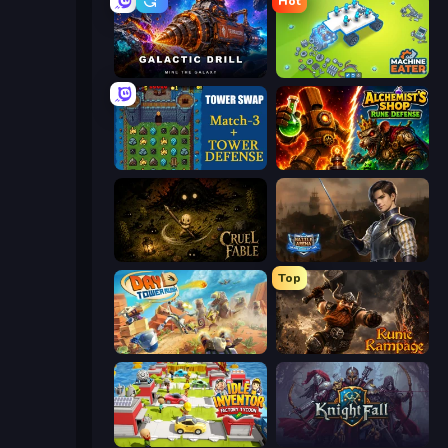
Hot
Galactic Drill
Machine Eater
Tower Swap
Alchemist's Shop: Rune Defense
Cruel Fable
Battle Arena
Top
Day D Tower Rush
Runic Rampage
Idle Inventor
KnightFall