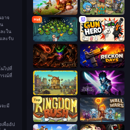
Infinity Kingdom
Raid Heroes: Total War
ันอาจ
Hot
วน
และใน
วและรับ
Base Defence
Gun Hero: Cat Survival
Chronicles of Slayer
Reckon Days
นไปที่
รณ์ที่
The Garbaggio Hotel
Shadow Survivors
Top
ณจะมี
Kingdom Rush
Wall Wars
พื่ออัป