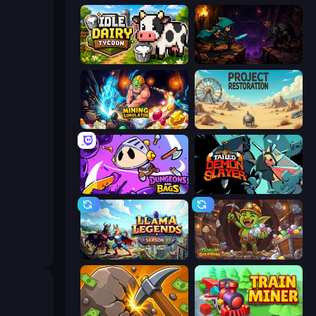
Idle Dairy Tycoon
Dungeon Descent
Mining Simulator
Project Restoration
Dungeons and Bags
Tailed Demon Slayer
Llama Legends
Goblin Gold Rush