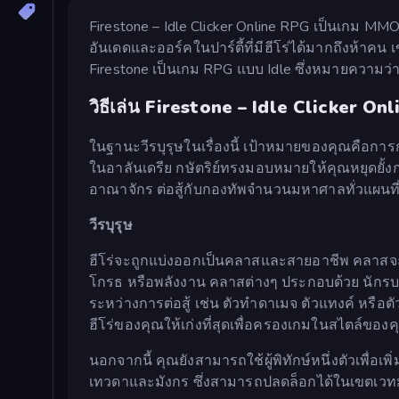
Firestone – Idle Clicker Online RPG เป็นเกม MMO แน
อันเดดและออร์คในปาร์ตี้ที่มีฮีโร่ได้มากถึงห้าค
Firestone เป็นเกม RPG แบบ Idle ซึ่งหมายความว่
วิธีเล่น Firestone – Idle Clicker On
ในฐานะวีรบุรุษในเรื่องนี้ เป้าหมายของคุณคือกา
ในอาลันเดรีย กษัตริย์ทรงมอบหมายให้คุณหยุดยั้
อาณาจักร ต่อสู้กับกองทัพจำนวนมหาศาลทั่วแผนที
วีรบุรุษ
ฮีโร่จะถูกแบ่งออกเป็นคลาสและสายอาชีพ คลาสจ
โกรธ หรือพลังงาน คลาสต่างๆ ประกอบด้วย นักรบ น
ระหว่างการต่อสู้ เช่น ตัวทำดาเมจ ตัวแทงค์ หร
ฮีโร่ของคุณให้เก่งที่สุดเพื่อครองเกมในสไตล์ของค
นอกจากนี้ คุณยังสามารถใช้ผู้พิทักษ์หนึ่งตัวเพื่อเพิ่มจำ
เทวดาและมังกร ซึ่งสามารถปลดล็อกได้ในเขตเวทมน