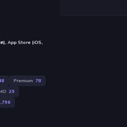
เล็ต), App Store (iOS,
48
Premium
78
MO
29
1,796