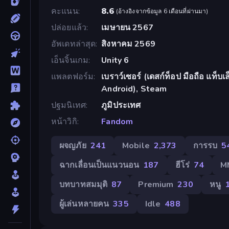
คะแนน
8.6
(
อ้างอิงจากข้อมูล 6 เดือนที่ผ่านมา
)
ปล่อยแล้ว
เมษายน 2567
อัพเดทล่าสุด
สิงหาคม 2569
เอ็นจิ้นเกม
Unity 6
แพลตฟอร์ม
เบราว์เซอร์ (เดสก์ท็อป มือถือ แท็บ
Android), Steam
ปฐมนิเทศ
ภูมิประเทศ
หน้าวิกิ
Fandom
ผจญภัย
241
Mobile
2,373
การรบ
5
ฉากเลื่อนเป็นแนวนอน
187
ฮีโร่
74
M
บทบาทสมมุติ
87
Premium
230
หนู
ผู้เล่นหลายคน
335
Idle
488