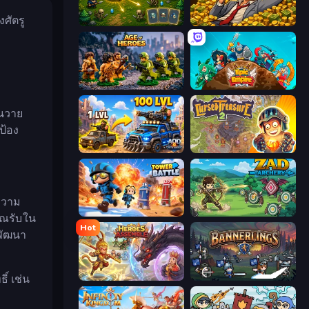
งศัตรู
Tiny Ranger
Idle Billionaire Tycoon
Age of Heroes
Epic Empire: Tower Defense
่นวาย
ป้อง
AOD - Art Of Defense
Cursed Treasure 2
ความ
Tower Battle
Zad Archery - Demo
ุณรับใน
Hot
พัฒนา
Heroes Assemble
Bannerlings
ิ์ เช่น