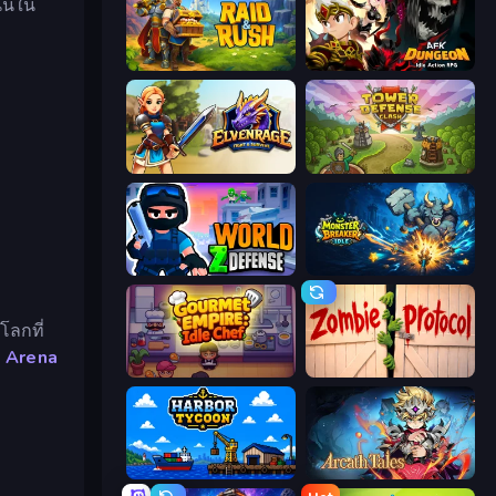
ั้นใน
Raid & Rush
AFK Dungeon: Idle Action RPG
Elvenrage
Tower Defense Clash
World Z Defense - Zombie Defense
Monster Breaker Idle
โลกที่
e Arena
Gourmet Empire: Idle Chef
Zombie Protocol
Harbor Tycoon
Arcath Tales