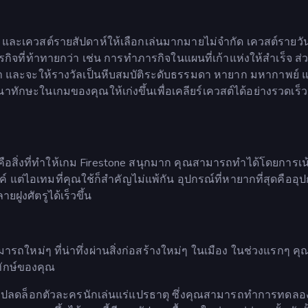
น และเควสต์รายสัปดาห์ให้เลือกเล่นมากมายไม่จำกัด เควสต์รายว
กิจที่ท้าทายกว่า เช่น การทำภารกิจในแผนที่เก้าแห่งให้สำเร็จ ส่
า และจะให้รางวัลเป็นหีบสมบัติระดับธรรมดา หายาก มหากาพย์ 
าทักษะในเกมของคุณให้เก่งขึ้นเพื่อเคลียร์เควสต์ได้อย่างรวดเร็
คือสิ่งที่ทำให้เกม Firestone สนุกมาก คุณสามารถทำได้โดยการเน้
แต่ไอเทมที่คุณใช้ก็สำคัญไม่แพ้กัน อุปกรณ์ที่หายากที่สุดคืออุปก
ยฝูงศัตรูได้เร็วขึ้น
รถใหม่ๆ ที่น่าทึ่งผ่านสิ่งก่อสร้างใหม่ๆ ในเมือง ในช่วงแรกๆ คุ
ทักษ์ของคุณ
ณจะปลดล็อกตัวละครนักเล่นแร่แปรธาตุ ซึ่งคุณสามารถทำการทดลองเ