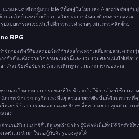
วแฟนตาซีต่อสู้แบบ Idle ที่ตั้งอยู่ในโลกแห่ง Alandria ต่อสู้กับฝู
น เข้าร่วมกิลด์ และเก็บเกี่ยวรางวัลจากการพัฒนาตัวละครของคุณ
ารูปแบบการเล่นจะเน้นไปที่การกระทำง่ายๆ เช่น การคลิกซ้าย
line RPG
รกำจัดกองทัพผีดิบและออร์คที่กำลังสร้างความเสียหายและความวุ
งกองกำลังแห่งความโกลาหลเหล่านี้และรวบรวมศิลาแห่งไฟเพื่อปก
่อาลันเดรียเพื่อรับรางวัลและเพิ่มพูนความสามารถของคุณ
ะบ่งบอกถึงความสามารถของฮีโร่ ซึ่งจะเปิดใช้งานโดยใช้มานา 
ักเวท นักบวช ดรูอิด และอื่นๆ ส่วนสายอาชีพนั้นก็คือบทบาทที่ค
ือตัวฮีลเลอร์ ด้วยการผสมผสานและทักษะที่หลากหลาย คุณสามารถ
ุณเอง!
นวนฮีโร่ในปาร์ตี้ได้สูงสุดถึงห้าตัว ผู้พิทักษ์เป็นสิ่งมีชีวิตศักดิ์สิทธ
ตร์และนำมาใช้ต่อสู้กับศัตรูของคุณได้