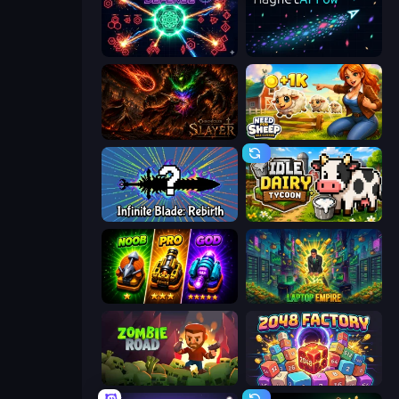
Neon Hunter Defense
MagnetArrow
Chronicles of Slayer
Need for Sheep: Idle Clicker
Infinite Blade: Rebirth
Idle Dairy Tycoon
Merge Survival
Laptop Empire
Zombie Road
2048 Factory