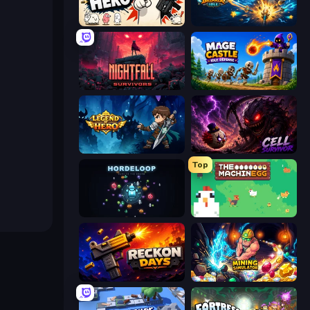
Gun Hero: Cat Survival
Monster Breaker Idle
Nightfall Survivors
Mage Castle Idle Defense
Legend of Hero
Cell Survivor
Top
HordeLoop
The MachinEGG
Reckon Days
Mining Simulator