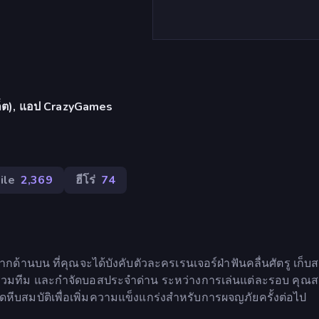
บเล็ต), แอป CrazyGames
ile
2,369
ฮีโร่
74
กด้านบน ที่คุณจะได้บังคับตัวละครเรนเจอร์ฝ่าฟันคลื่นศัตรู เก็
อนร่วมทีม และกำจัดบอสประจำด่าน ระหว่างการเล่นแต่ละรอบ คุ
หีบสมบัติเพื่อเพิ่มความแข็งแกร่งสำหรับการผจญภัยครั้งต่อไป