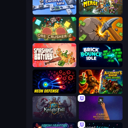
Conveyor Idle
Fortress Merge
OreCrusher 2
Mine Clicker
Smashing Bottles
Brick Bounce Idle
Neon Defense
Alchemist's Shop: Rune Defense
KnightFall
Card Billionaire: Idle Tycoon