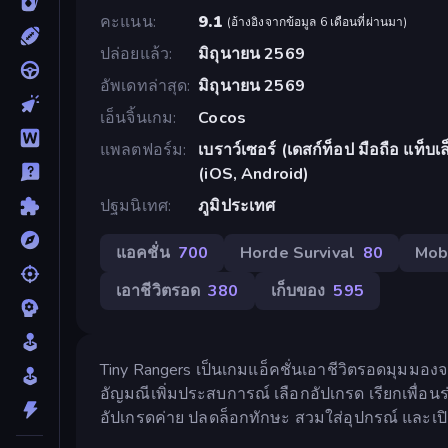
คะแนน
9.1
(
อ้างอิงจากข้อมูล 6 เดือนที่ผ่านมา
)
ปล่อยแล้ว
มิถุนายน 2569
อัพเดทล่าสุด
มิถุนายน 2569
เอ็นจิ้นเกม
Cocos
แพลตฟอร์ม
เบราว์เซอร์ (เดสก์ท็อป มือถือ แท็
(iOS, Android)
ปฐมนิเทศ
ภูมิประเทศ
แอคชั่น
700
Horde Survival
80
Mob
เอาชีวิตรอด
380
เก็บของ
595
Tiny Rangers เป็นเกมแอ็คชั่นเอาชีวิตรอดมุมมองจา
อัญมณีเพิ่มประสบการณ์ เลือกอัปเกรด เรียกเพื่
อัปเกรดค่าย ปลดล็อกทักษะ สวมใส่อุปกรณ์ และเปิด