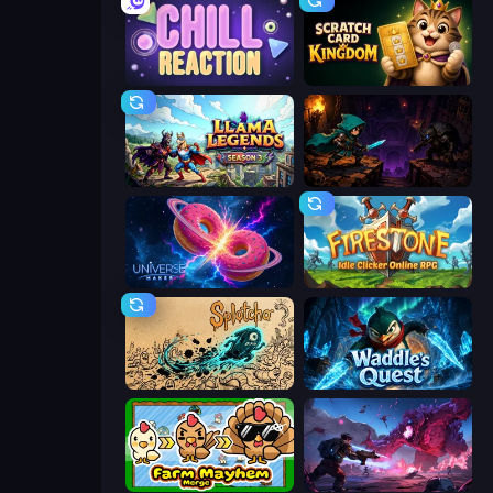
Chill Reaction
Scratch Card Kingdom
Llama Legends
Dungeon Descent
Universe Maker
Firestone – Idle Clicker Online RPG
Splotcho
Waddle's Quest
Farm Mayhem Merge
Grimdark Survivors