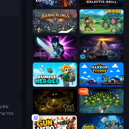
Evil Tower
Galactic Drill
Bannerlings
Zad Archery - Demo
Shadow Survivors
The Last Lighthouse
Rumble Heroes
Harbor Tycoon
Hot
บสะสม
Cruel Fable
Base Defence
ณสามารถ