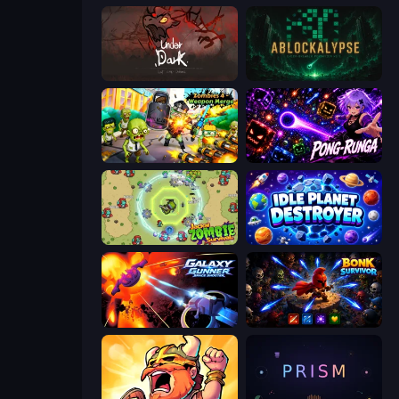
UnderDark: Defense
ABLOCKALYPSE
Zombies 4 Weapon Merge
Pong-Runga
Jackal Zombie Survival
Idle Planet Destroyer
Galaxy Gunner: Space Shooter
Bonk Survivor: Roguelike