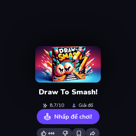
Draw To Smash!
8,7/10
Giải đố
Nhấp để chơi!
446