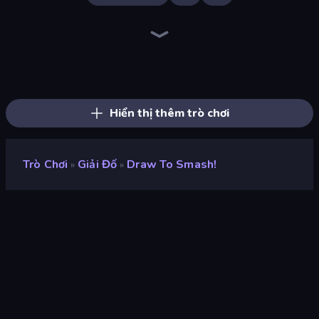
Draw Climber
One Line
Draw Crash Race
Draw Bridge
Screamals
Doodle Road
Draw Line
Hungry Frog
Car Drawing Game
Line Rider
Bouncy Motors
Eggy Car
Save My Pets
Draw Bridge Puzzle
Chicken Scream
Light The Lamp
Merge & Construct
Gomu Goman
Hiển thị thêm trò chơi
Trò Chơi
Giải Đố
Draw To Smash!
»
»
Draw To Smash!
nhà phát triển
Anul Agarwal
Xếp hạng
8,7
(
dựa trên 6 tháng gần đây
)
Phát hành
tháng 11 năm 2024
Công cụ trò chơi
Unity 6