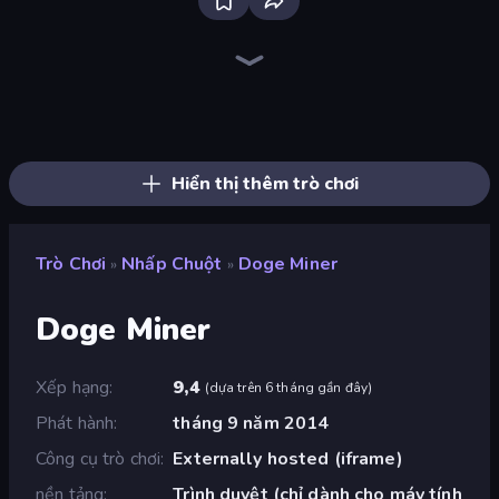
The MachinEGG
Farm Ring Idle
Human Clicker: Grow Organs
Idle Mining Empire
Gear Factory
Capybara Clicker
Crusher Clicker
Block Wall Destroyer
Conveyor Idle
Babel Tower
Planet Clicker 2
Gun Bounce Idle
BitCoiner
Black Hole Idle
Revolution Idle X
Money Maker Idle
Mine Clicker
Idle House Build
Hiển thị thêm trò chơi
Trò Chơi
Nhấp Chuột
Doge Miner
»
»
Doge Miner
Xếp hạng
9,4
(
dựa trên 6 tháng gần đây
)
Phát hành
tháng 9 năm 2014
Công cụ trò chơi
Externally hosted (iframe)
nền tảng
Trình duyệt (chỉ dành cho máy tính