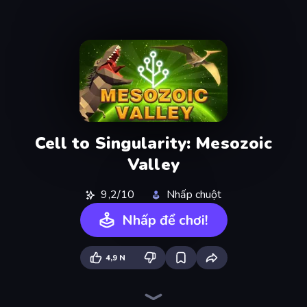
Cell to Singularity: Mesozoic
Valley
9,2/10
Nhấp chuột
Nhấp để chơi!
4,9 N