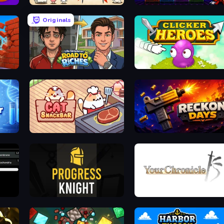
Gun Hero: Cat Survival
Idle Retro Arcade
Originals
ker
Life Simulator: Road to Riches
Clicker Heroes
gans
Cat Snack Bar
Reckon Days
Progress Knight
Your Chronicle