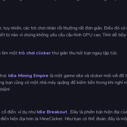
; tuy nhiên, các trò chơi nhàn rỗi thường rất đơn giản. Điều đó có
iết bị nào vì chúng không yêu cầu cấu hình GPU cao. Tính dễ tiếp 
à tìm một
trò chơi clicker
thư giãn thu hút bạn ngay lập tức.
chơi.
Idle Mining Empire
là một game idle và clicker mới với đồ h
ưng bạn cũng có một nhà máy quặng để kiếm tiền trong khi nghỉ 
ghiện!
 cổ điển, ví dụ như
Idle Breakout
. Đây là phiên bản hiện đại củ
iển hiện đại hơn là MineClicker. Như bạn có thể đoán, đây là một 