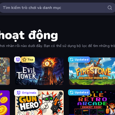
 hoạt động
hơi nhàn rỗi nào dưới đây. Bạn có thể sử dụng bộ lọc để tìm những trò
Top
Updated
Evil Tower
Firestone – Idle Clicker Online RPG
Updated
Originals