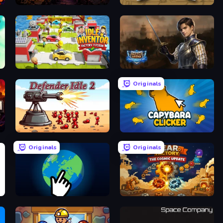
Dungeon Descent
Mr. Mine
Idle Inventor
Battle Arena
Originals
Defender Idle 2
Capybara Clicker
Originals
Originals
Planet Clicker 2
Gear Factory