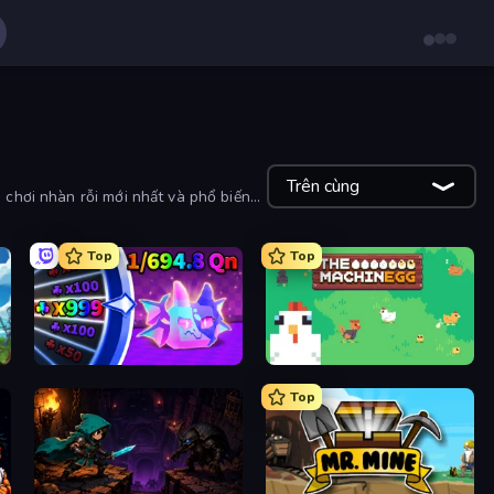
Trên cùng
 chơi nhàn rỗi mới nhất và phổ biến
Top
Top
Meeland.io
The MachinEGG
Top