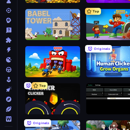
Idle Billionaire Tycoon
Farm Ring Idle
Top
Babel Tower
Obby: +1 Click Wall Brea
Originals
TimeWarriors
Human Clicker: Grow Or
Top
Crusher Clicker
Evolve
Originals