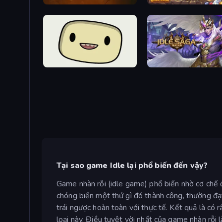
Merge Miner
Goblin Gold Rush
SuperWEIRD
Idle Saga
Tại sao game Idle lại phổ biến đến vậy?
Game nhàn rỗi (idle game) phổ biến nhờ cơ chế đ
chóng biến một thứ gì đó thành công, thường đạ
trái ngược hoàn toàn với thực tế. Kết quả là có r
loại này. Điều tuyệt vời nhất của game nhàn rỗi