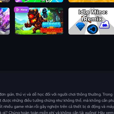
Obby Car Challenge: Drive
Ragdoll Factory Idle
New
Heroes vs Monsters: Idle RPG
Idle Mine: Remix
ơn giản, thú vị và dễ học đối với người chơi thông thường. Trong
t được những điều tưởng chừng như không thể, mà không cần phải
ất nhiều game nhàn rỗi gây nghiện trên cả thiết bị di động và máy
 là gì? Chúng hoàn toàn miễn phí và không cần tải xuống! Hãy xem