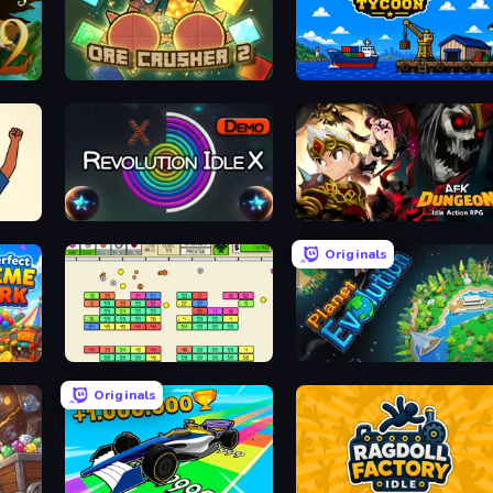
OreCrusher 2
Harbor Tycoon
or
Revolution Idle X
AFK Dungeon: Idle Action RP
Originals
Idle Breakout
Planet Evolution: Idle Clicker
Originals