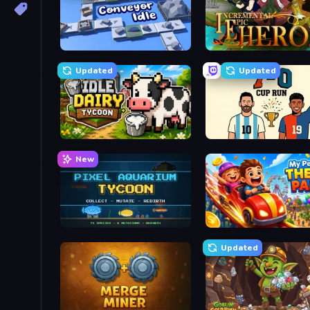
Conveyor Idle
Incremental Epic Hero 2
Updated
Updated
Idle Dairy Tycoon
7a0 - World Cup Simulat
New
Pixel Aquarium Tycoon
My Perfect Theme Park
Updated