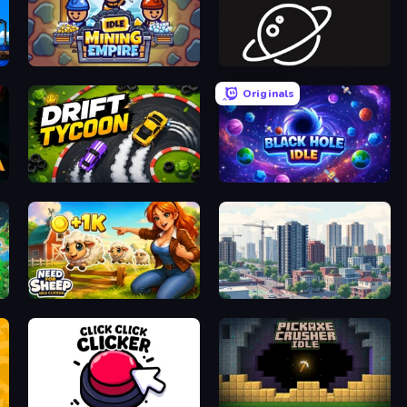
Idle Mining Empire
Space Company
Originals
G
Drift Tycoon
Black Hole Idle
Need for Sheep: Idle Clicker
SuperCity 3D