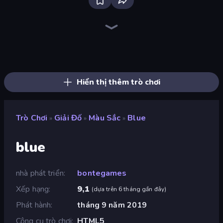
Piles of Mahjong
Arrow Escape
Screw Out: Bolts and Nuts
Skydom
Arrow Escape: Puzzle
Mahjongg Solitaire
Yarn Fever! Unravel Puzzle
Piece of Cake: Merge and Bake
Goods Triple Match 3D
Color Water Sort 3D
Parking Jam
Snake Out: Maze Escape
Tap 3D Wood Block Away
Mahjong Puzzle: Tile Match
Skydom: Reforged
Car OUT! Jam Parking Puzzle
Pixel Blast
Sushi Puzzle
Hiển thị thêm trò chơi
Trò Chơi
Giải Đố
Màu Sắc
Blue
»
»
»
blue
nhà phát triển
bontegames
Xếp hạng
9,1
(
dựa trên 6 tháng gần đây
)
Phát hành
tháng 9 năm 2019
Công cụ trò chơi
HTML5