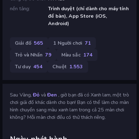
nền tảng
Trình duyệt (chỉ dành cho máy tính
để bàn), App Store (iOS,
Android)
Giải đố
565
1 Người chơi
71
Trỏ và Nhấn
79
Màu sắc
174
Tư duy
454
Chuột
1.553
Sau Vàng,
Đỏ
và
Đen
, giờ bạn đã có Xanh lam, một trò
chơi giải đố khác dành cho bạn! Bạn có thể làm cho màn
hình chuyển sang màu xanh lam trong cả 25 màn chơi
không? Mỗi màn chơi đều có thử thách riêng.
Ngày phát hành