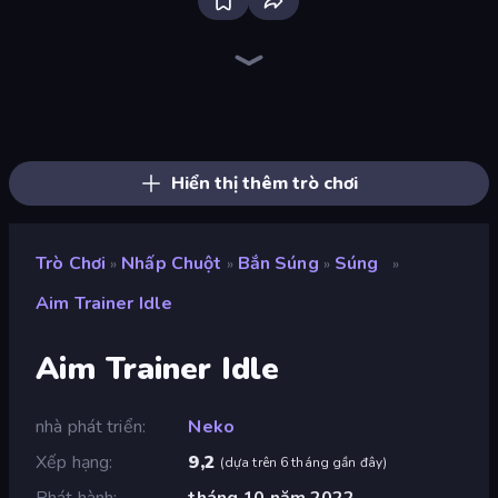
The MachinEGG
Farm Ring Idle
Street Life
Scratch Card Kingdom
Train Miner
Conveyor Idle
Idle Mining Empire
Need for Sheep: Idle Clicker
Pets Roll: Idle Clicker
Idle Dairy Tycoon
Idle Inventor
Human Clicker: Grow Organs
PLINKO!
Idle Farming Business
Harbor Tycoon
Strange Cats
Gear Factory
Zad Archery - Demo
Hiển thị thêm trò chơi
Trò Chơi
Nhấp Chuột
Bắn Súng
Súng
»
»
»
»
Aim Trainer Idle
Aim Trainer Idle
nhà phát triển
Neko
Xếp hạng
9,2
(
dựa trên 6 tháng gần đây
)
Phát hành
tháng 10 năm 2022