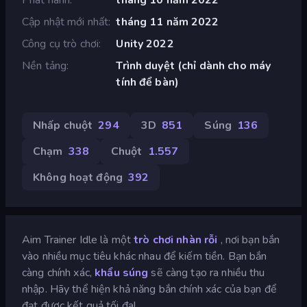
Cập nhật mới nhất
tháng 11 năm 2022
Công cụ trò chơi
Unity 2022
Nền tảng
Trình duyệt (chỉ dành cho máy
tính để bàn)
Nhấp chuột
294
3D
851
Súng
136
Chạm
338
Chuột
1.557
Không hoạt động
392
Aim Trainer Idle là một
trò chơi nhàn rỗi
, nơi bạn bắn
vào nhiều mục tiêu khác nhau để kiếm tiền. Bạn bắn
càng chính xác,
khẩu súng
sẽ càng tạo ra nhiều thu
nhập. Hãy thể hiện khả năng bắn chính xác của bạn để
đạt được kết quả tối đa!