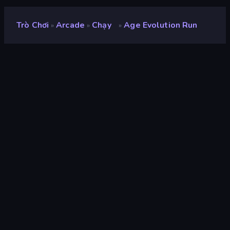
Trò Chơi
Arcade
Chạy
Age Evolution Run
»
»
»
Age Evolution Run
nhà phát triển
Onki Games
Xếp hạng
9,3
(
dựa trên 6 tháng gần đây
)
Phát hành
tháng 10 năm 2025
Cập nhật mới nhất
tháng 10 năm 2025
Công cụ trò chơi
Unity 6
nền tảng
Trình duyệt (máy tính để bàn,
điện thoại di động, máy tính
bảng), Ứng dụng CrazyGames
(Android), App Store (iOS,
Android)
Định hướng
Phong cảnh / Chân dung