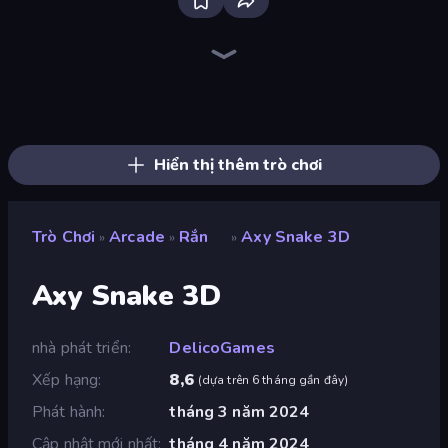
Ragdoll Archers
Baseball For Brainrot
Obby: Break Rocks For Brainrots
Robby: Cross the Road for Brainrot
Run and Jump for Brainrot
Bubble Blast
I Am Taxi Prankster Sim
Obby: +1 Click Wall Breaker
Obby: Gym Simulator, Escape
Break a Lucky Blocks with Brainrots
Crazy Motorcycle
Obby vs Brainrot
Obby: +1 Jump per Click
Earn to Die: Zombie Ride
Obby Fish Challenge: Ride
Cars with Guns: Wasteland Showdown
Count Masters: Stickman Games
Robby: Many Games
Hiển thị thêm trò chơi
Trò Chơi
Arcade
Rắn
Axy Snake 3D
»
»
»
Axy Snake 3D
nhà phát triển
DelicoGames
Xếp hạng
8,6
(
dựa trên 6 tháng gần đây
)
Phát hành
tháng 3 năm 2024
Cập nhật mới nhất
tháng 4 năm 2024