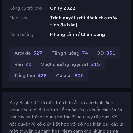
Công cụ trò chơi
Unity 2022
Nền tảng
Trình duyệt (chỉ dành cho máy
tính để bàn)
Định hướng
Phong cảnh / Chân dung
Arcade
527
Tăng trưởng
74
3D
851
Rắn
29
Vượt chướng ngại vật
215
Tổng hợp
428
Casual
806
Axy Snake 3D là một trò chơi rắn arcade kinh điển
trong thế giới 3D rực rỡ sắc màu! Điều khiển chú rắn ăn
trái cây và tránh những kẻ thù đang quấy rầy bạn. Với
nét quyến rũ cổ điển kết hợp với đồ họa hiện đại, đây là
một chuyến du hành hoài niệm dành cho những game