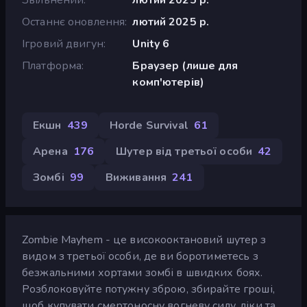
Останнє оновлення
лютий 2025 р.
Ігровий двигун
Unity 6
Платформа
Браузер (лише для
комп'ютерів)
Екшн
439
Horde Survival
61
Арена
176
Шутер від третьої особи
42
Зомбі
99
Виживання
241
Zombie Mayhem - це високооктановий шутер з
видом з третьої особи, де ви боротиметесь з
безжальними хортами зомбі в швидких боях.
Розблоковуйте потужну зброю, збирайте гроші,
щоб купувати смертоносну вогневу силу, ліки та