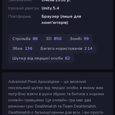
Ігровий двигун
Unity 5.4
Платформа
Браузер (лише для
комп'ютерів)
Стрільба
88
3D
850
Зомбі
99
Збоя
136
Багато користувачів
214
Шутер від першої особи
62
Advanced Pixel Apocalypse – це веселий
піксельний шутер від першої особи, в якому вам
потрібно взяти в руки зброю та битися з іншими
онлайн-гравцями. Ця онлайн-гра має два
режими гри: Deathmatch та Team Deathmatch.
Deathmatch є безкоштовним для всіх, і ви просто