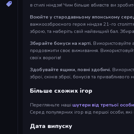
в стилі ніндзя! Чим більше вбивств ви зробит
Воюйте у стародавньому японському сере
важкоозброєного героя ніндзя 21-го століт
зброю, та наберіть свій найвищий бал. Збира
Збирайте бонуси на карті.
Використовуйте ап
продовжити своє виживання. Використовуйте 
своїх ворогів!
Здобувайте ящики, повні здобичі.
Використо
зброї, скінів зброї, бонусів та привабливого 
Більше схожих ігор
Перегляньте наші
шутери від третьої особ
Серед популярних ігор від першої особи, які 
Дата випуску