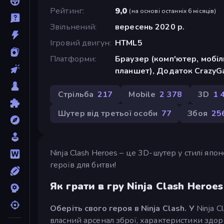
Рейтинг
9,0
(
на основі останніх 6 місяців
)
Звільнений
вересень 2020 р.
Ігровий двигун
HTML5
Платформи
Браузер (комп'ютер, мобі
планшет), Додаток CrazyGa
Стрільба
217
Mobile
2 378
3D
1 
Шутер від третьої особи
77
Збоя
25
Ninja Clash Heroes – це 3D-шутер у стилі япо
героїв для битви!
Як грати в гру Ninja Clash Heroes
Оберіть свого героя в Ninja Clash. У
Ninja C
власний арсенал зброї, характеристики здоро