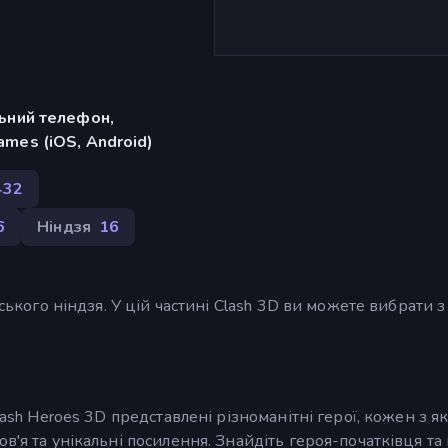
льний телефон,
mes (iOS, Android)
432
6
Ніндзя
16
нського ніндзя. У цій частині Clash 3D ви можете вибрати 
lash Heroes 3D представлені різноманітні герої, кожен з я
в'я та унікальні посилення. Знайдіть героя-початківця та