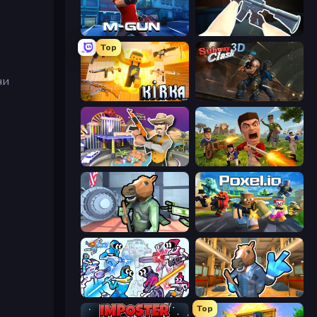
Muscle Gun.IO
CS: Chaos Squad
Top
чи
Kirka.io
Subway Clash Remastered
Casino Robbery
Redcoats.io
Bank Robbery
Poxel.io
Space Wars Battleground
Bank Robbery 2
Top