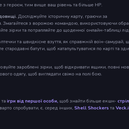
е з героєм, тим вище ваш рівень та більше HP.
довищі.
Досліджуйте історичну карту, граючи за
тя. Змагайтеся з ворожою командою, використовуючи обр
йте зірки та потрапляйте до щоденної онлайн-таблиці лід
течки та швидкісне взуття, як справжній воїн-самурай, 
стародавні батути, щоб катапультуватися по карті та зд
вуйте зароблені зірки, щоб відкривати ящики, повні нов
нового одягу, щоб виглядати свіжо на полі бою.
и
та
ігри від першої особи,
щоб знайти більше екшн-
стрі
варто спробувати, є, серед інших,
Shell Shockers
та
Veck.i