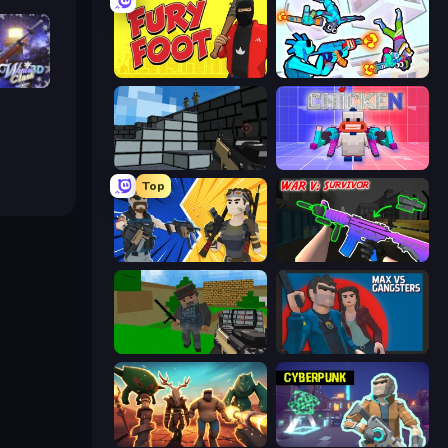
Fury Foot
Gravity Arena Shooter
h 3D
Pixel Gun 3D
Chicken CS
Top
BuildNow GG
War V: Survivor
Crazy Pixel Apocalypse
Max vs Gangsters
Horde Crusher
Cyberpunk: Resistance