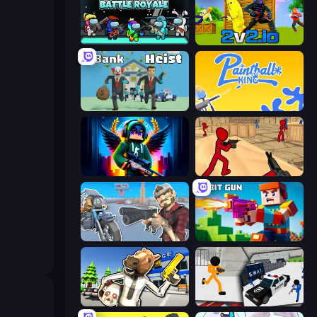
Imposter Battle Royale
2v2.io
Bank Heist
Paintball King
Block Contra: Clutch Strike
Stickman Counter Terror Strike
Shoot and Drive
Bit Gun.io
Bank Robbery: Escape
Stickman Prison: Counter Assault