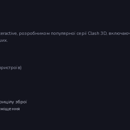
teractive, розробником популярної серії Clash 3D, включаю
ших.
пристроїв)
рицілу зброї
реміщення