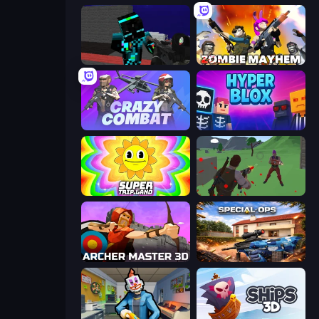
Pixel Wars of Hero
Zombie Mayhem
Crazy Combat
Hyperblox Shooting
SuperTrip.Land
Battle Royale Survival
Archer Master 3D: Castle Defense
Special Ops: GO