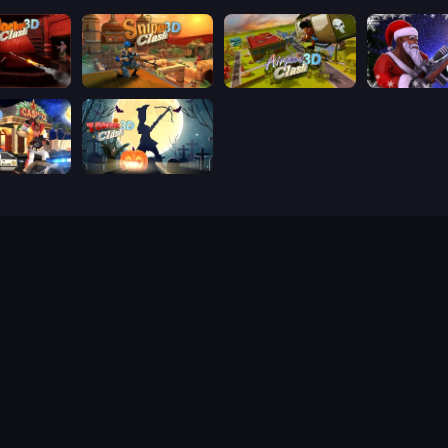
lash 3D
Sniper Clash 3D
Airport Clash 3D
Winter Clas
ash 3D
Zombie Clash 3D: Halloween