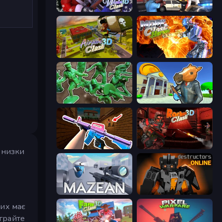
Winter Clash 3D
Vegas Clash 3D
Airport Clash 3D
Moon Clash Heroes
Soldiers - Capture and Control!
Bank Robbery 3
KS Z
Rocket Clash 3D
з низки
Mazean
Destructors Online
ких має
 грайте