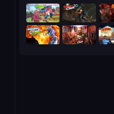
Farm Clash 3D
Subway Clash Remastered
Rocket C
Moon Clash Heroes
Subway Clash 2
Vegas Cl