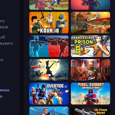
Farm Clash 3D
Pixel Warfare
ану
ерів.
Kour.io
Sniper Clash 3D
щоб
ивувати
Battle of the Soldiers: Red vs Blue
Grand Escape: Prison
ої
Zombie Clash 3D: Halloween
Subway Clash 2
лялок
.
o.
Overtide.io
Pixel Combat: Zombies Strike