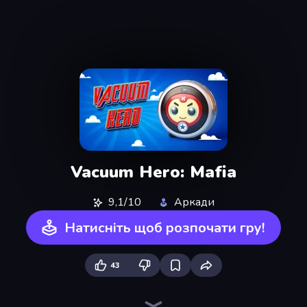
Vacuum Hero: Mafia
9,1/10
Аркади
Натисніть щоб розпочати гру!
43