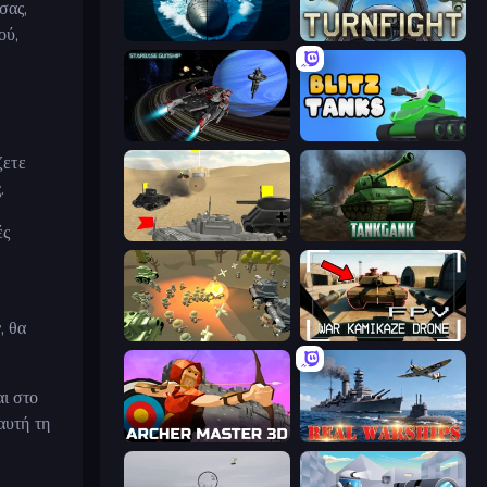
σας,
ού,
Ships Battlefield 3D
Turnfight
Starbase Gunship
Blitz Tanks
ζετε
.
ές
Tanks Battlefield: Desert
Tankgank
, θα
WW1 Battle Simulator
FPV War Kamikaze Drone
αι στο
αυτή τη
Archer Master 3D: Castle Defense
Real Warships