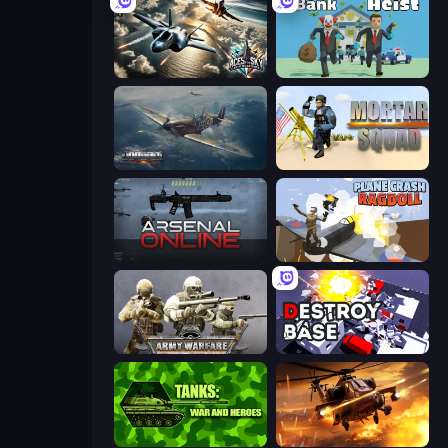
Aces of the Sky: Epic Dogfights
Bank Heist
Dogfight
Mortar Squad
Arsenal Online
Plane Crash Ragdoll Simulator
Army Warfare
Destroy Base
Tanks 2D: War and Heroes!
Heli Military Base