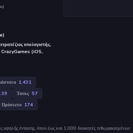
ες
)
e)
ιτραπέζιος υπολογιστής,
γή CrazyGames (iOS,
ιάστατα
1.431
139
Τανκς
57
ο Πρόσωπο
174
τες υψηλής έντασης, όπου έως και 1.000 διοικητές τεθωρακισμένων