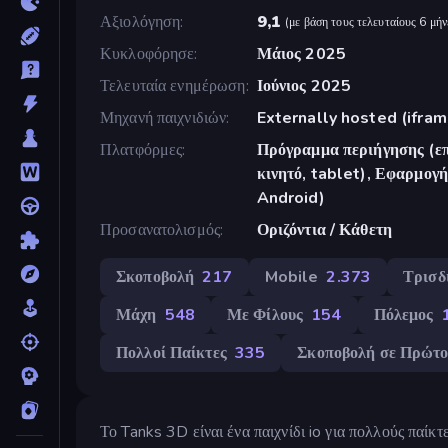
Αξιολόγηση
9,1
(
με βάση τους τελευταίους 6 μήν
Κυκλοφόρησε
Μάιος 2025
Τελευταία ενημέρωση
Ιούνιος 2025
Μηχανή παιχνιδιών
Externally hosted (ifram
Πλατφόρμες
Πρόγραμμα περιήγησης (επ
κινητό, tablet), Εφαρμο
Android)
Προσανατολισμός
Οριζόντια / Κάθετη
Σκοποβολή
217
Mobile
2.373
Τρισδ
Μάχη
548
Με Φίλους
154
Πόλεμος
Πολλοί Παίκτες
335
Σκοποβολή σε Πρώτ
Το Tanks 3D είναι ένα παιχνίδι io για πολλούς παίκ