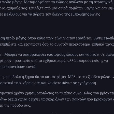
ο πεδίο μάχης. Μεταμορφώστε το έδαφος ανάλογα με τη στρατηγική 
ους εχθρούς σας. Επιλέξτε από μια σειρά αρμάτων μάχης και οπλισμ
ε με άλλους για να πάρετε τον έλεγχο της εμπόλεμης ζώνης.
ση πεδίο μάχης, όπου κάθε τανκ είναι για τον εαυτό του. Αντιμετωπί
: επιβιώστε και εξοντώστε όσο το δυνατόν περισσότερα εχθρικά τανκς
φη. Μπορεί να σκαρφαλώσει απότομους λόφους και να πέσει σε βαθι
σφέρουν προστασία από τα εχθρικά πυρά, αλλά μπορούν επίσης να
ί παραμονεύουν κοντά.
, η υπερβολική ζημιά θα το καταστρέψει. Μόλις σας εξουδετερώσουν
σεκτικά τις κινήσεις σας και να είστε πάντα σε εγρήγορση.
αγματικό χρόνο χρησιμοποιώντας το πλαίσιο συνομιλίας που βρίσκετ
άνω δεξιά γωνία δείχνει τα σκορ όλων των παικτών που βρίσκονται 
ε την πρόοδό σας.