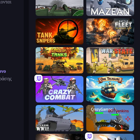
κονται
Flakmeister
Mazean
Tank Snipers
Battle Fleet World
ονο
Call of Tanks
War State IO: Conquer Battles
δράσης
Crazy Combat
One Treasure
Stickman WW2
Plated Glory