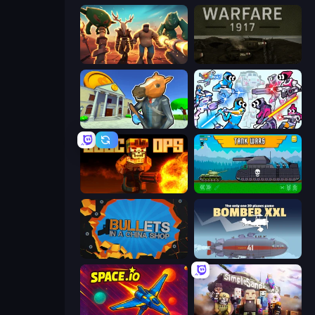
Horde Crusher
Warfare 1917
Bank Robbery 3
Space Wars Battleground
BLOCOPS
Tanks 2D: Tank Wars
BULLets in a China Shop
Bomber XXL