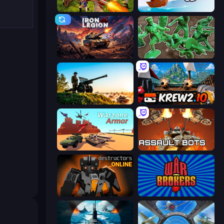
Redcoats.io
Ships 3D
Iron Legion
Soldiers - Capture and Control!
Artillery Vs Tanks
Krew.io
Warzone Armor
Assault Bots
Destructors Online
War Brokers