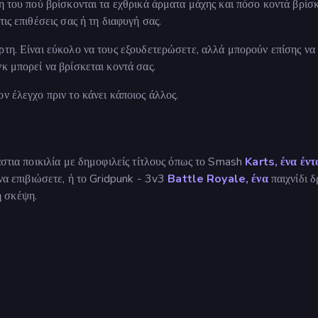
η του πού βρίσκονται τα εχθρικά άρματα μάχης και πόσο κοντά βρίσ
ις επιθέσεις σας ή τη διαφυγή σας.
ρτη. Είναι εύκολο να τους εξουδετερώσετε, αλλά μπορούν επίσης να
κ μπορεί να βρίσκεται κοντά σας.
ν έλεγχο πριν το κάνει κάποιος άλλος.
στια ποικιλία με δημοφιλείς τίτλους όπως το Smash
Karts, ένα έντ
 να επιβιώσετε, ή το Gridpunk - 3v3
Battle Royale, ένα
παιχνίδι 
η σκέψη.