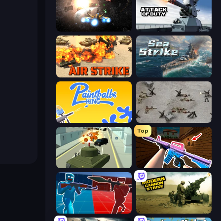
Space Battle
Attack of Duty
Air Strike
Sea Strike
Paintball King
Warfare 1944
Top
Secret Agent James
KS Z
Battle of the Soldiers: Red vs Blue
Modern Cannon Strike