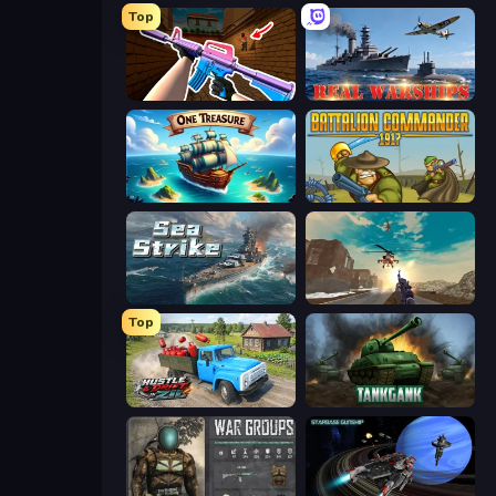
Top
KS Z
Real Warships
One Treasure
Battalion Commander 1917
Sea Strike
Grandfather Road Chase: Shooter
Top
Hustle & Drift in ZIL
Tankgank