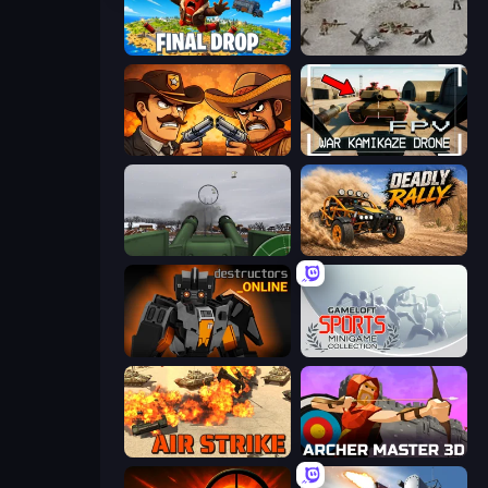
Final Drop
Warfare 1944
Shoot First Fast: Gun Duel
FPV War Kamikaze Drone
Flakmeister
Deadly Rally
Destructors Online
Gameloft Sports Minigame Collection
Air Strike
Archer Master 3D: Castle Defense