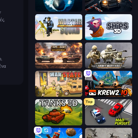
Ships Battlefield 3D
Cars vs Zombies
ν
ές.
Mortar Squad
Ships 3D
ο,
ένα
Cars with Guns: Wasteland Showdown
Army Warfare
War State IO: Conquer Battles
Krew.io
Top
Tanks 3D
Mad Pursuit