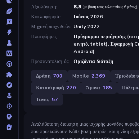
Αξιολόγηση
8,8
(
με βάση τους τελευταίους 6 μήνες
)
Κυκλοφόρησε
Ιούνιος 2026
Μηχανή παιχνιδιών
Unity 2022
Πλατφόρμες
Πρόγραμμα περιήγησης (επιτρ
κινητό, tablet), Εφαρμογή 
Android)
Προσανατολισμός
Οριζόντια διάταξη
Δράση
700
Mobile
2.369
Τρισδιάστ
Καταστροφή
270
Άμυνα
185
Πόλεμο
Τανκς
57
Αναλάβετε τη διοίκηση μιας ισχυρής μονάδας πυροβο
που προελαύνουν. Κάθε βολή μετράει και η νίκη εξαρ
τους στόχους σας πριν φτάσουν στη θέση σας.