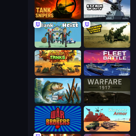
Tank Snipers
Attack of Duty
Bank Heist
Modern Cannon Strike
Call of Tanks
Fleet Battle
Fishing Anomaly
Warfare 1917
War Brokers
Warzone Armor