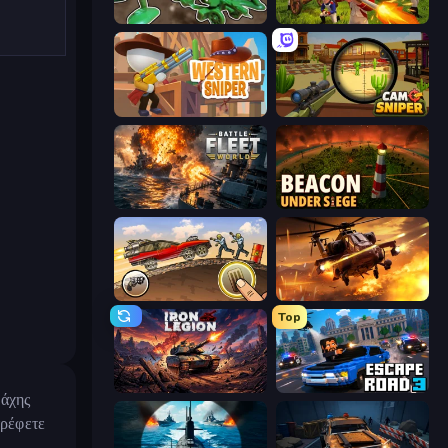
Soldiers - Capture and Control!
Redcoats.io
Western Sniper
Camo Sniper
Battle Fleet World
Beacon Under Siege
Earn to Die: Zombie Ride
Heli Military Base
Top
Iron Legion
Escape Road 3
μάχης
τρέφετε