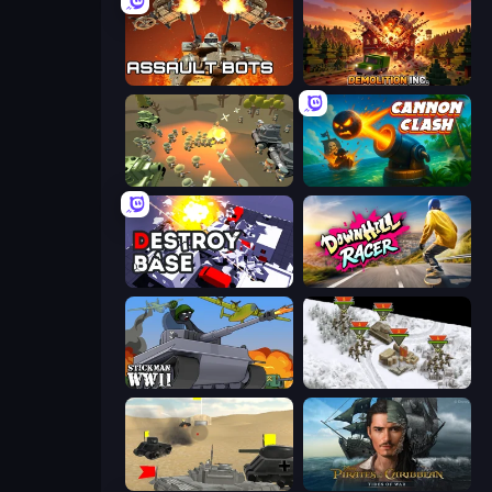
Assault Bots
Demolition Inc.
WW1 Battle Simulator
Cannon Clash
Destroy Base
Downhill Racer
Stickman WW2
1941 Frozen Front
Tanks Battlefield: Desert
Pirates of the Caribbean: ToW