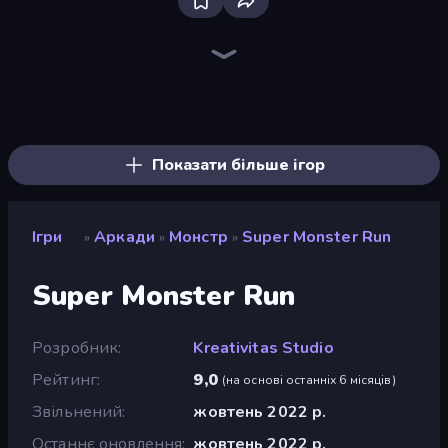
Bloxd.io
Ragdoll Archers
EvoWars.io
Veck.io
Piece of Cake: Merge and Bake
Racing Limits
Traffic Rider
Mahjongg Solitaire
Screw Out: Bolts and Nuts
Words of Wonders
Piles of Mahjong
Designville: Merge & Design
Miniblox
Stickman Clash
Space Waves
SkillWarz
Fortzone Battle Royale
Arrow Escape
Показати більше ігор
Ігри
Аркади
Монстр
Super Monster Run
»
»
»
Super Monster Run
Розробник
Kreativitas Studio
Рейтинг
9,0
(
на основі останніх 6 місяців
)
Звільнений
жовтень 2022 р.
Останнє оновлення
жовтень 2022 р.