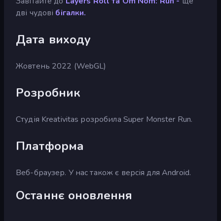
Завітайте до
Layers Roll та
Om Nom: Run -
ще
дві чудові
бігалки.
Дата виходу
Жовтень 2022 (WebGL)
Розробник
Студія Kreativitas розробила Super Monster Run.
Платформа
Веб-браузер. У нас також є версія для Android.
Останнє оновлення