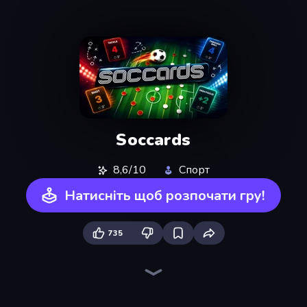
Soccards
8,6/10
Спорт
Натисніть щоб розпочати гру!
735