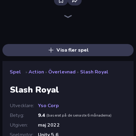
Brainrot Arena Online
War the Knights
Mr. Dude: Online Multiverse Challenge
Throw a Lucky Block
Stickman Rebirth
I Am Quadrober!
Playground
Ships 3D
Funny City: Gopniks
Artillery Vs Tanks
Space Wars Battleground
Gladiator Fights
Mortar Squad
Iron Legion
Real Warships
Lime Playground Sandbox
Surf GO Parkour
Immortal: Dark Slayer
Visa fler spel
Spel
Action
Överlevnad
Slash Royal
»
»
»
Slash Royal
Utvecklare
Yso Corp
Betyg
9.4
(
baserat på de senaste 6 månaderna
)
Utgiven
maj 2022
Spelmotor
Unity 5.6