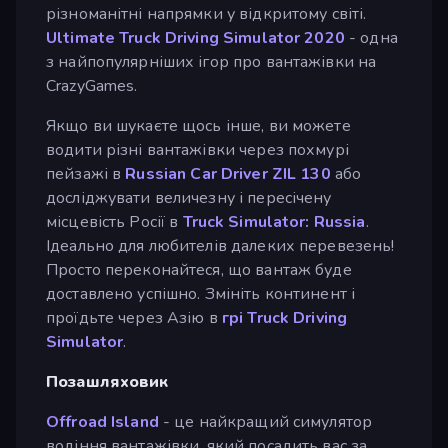
різноманітні напрямки у відкритому світі.
Ultimate Truck Driving Simulator 2020
- одна
з найпопулярніших ігор про вантажівки на
CrazyGames.
Якщо ви шукаєте щось інше, ви можете
водити різні вантажівки через похмурі
пейзажі в
Russian Car Driver ZIL 130
або
досліджувати величезну і пересічену
місцевість Росії в
Truck Simulator: Russia
.
Ідеально для любителів далеких перевезень!
Просто переконайтеся, що вантаж буде
доставлено успішно. Змініть континент і
проїдьте через Азію в
грі Truck Driving
Simulator
.
Позашляховик
Offroad Island
- це найкращий симулятор
водіння вантажівки, який посадить вас за