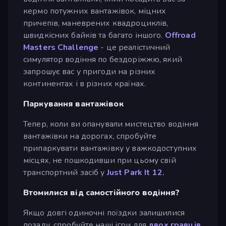
кермо потужних вантажівок, міцних
причепів, маневрених квадроциклів,
швидкісних байків та багато іншого.
Offroad
Masters Challenge
- це реалістичний
симулятор водіння по бездоріжжю, який
запрошує вас у пригоди на різних
континентах і в різних країнах.
Паркування вантажівок
Тепер, коли ви опанували мистецтво водіння
вантажівки на дорогах, спробуйте
припаркувати вантажівку у важкодоступних
місцях, не пошкодивши при цьому свій
транспортний засіб у
Just Park It 12.
Втомилися від самостійного водіння?
Якщо довгі одиночні поїздки залишилися
позаду, спробуйте наші ігри для
двох гравців
,