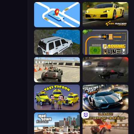
Drive Taxi
Mr. Racer - Car Racing
Offroad Prado Mountain Hill Climbing
Parking Line
Free Rally
City Car Driving Simulator 2
Taxi Tycoon: Idle Business
Parking Fury 3D: Side Hustle