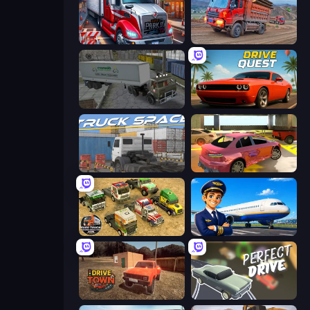
Just Park It 12
Cargo Truck Driver Simulator
Russian Kamaz Truck Driver
Drive Quest
Truck Space
3D Underground Car Parking
Euro Truck Driving Simulator 2025
Idle Airport Tycoon
DriveTown
Perfect Drive