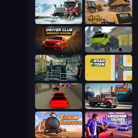
Snow Plow Truck
Gold Rush: Gold Simulator 3D
Driver Club: Highway Racing
Taiga Car Driver
Kamaz Truck Driver
Road Turn
Speed Brazil
Cargo Truck Parking
Train Master
Gangster Crimes Online 6: Mafia City