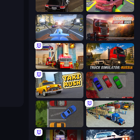
POLICE Chase Simulator
Garage Parking
Moto Racing Club
Truck Simulator: European Roads
Fire Truck Driving School
Truck Simulator: Russia
Taxi Rush
OK Parking
Parking Space
Offroad Cargo Transport Truck