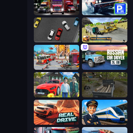
Big Euro Truck Driving
Real Car Parking
Time to Park
Truck Simulator Real
Fireman 2024
Russian Car Driver ZIL 130
Speedboy: History with Grandfather
Russian Delivery Club Baikal
Real Drive 3D Parking Games
Idle Train Empire Tycoon