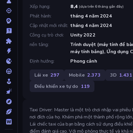
Xếp hạng
8,4
(
dựa trên 6 tháng gần đây
)
Phát hành
tháng 4 năm 2024
Cập nhật mới nhất
tháng 4 năm 2024
Công cụ trò chơi
Unity 2022
nền tảng
Trình duyệt (máy tính để bàn
máy tính bảng), Ứng dụng 
Định hướng
Phong cảnh
Lái xe
297
Mobile
2.373
3D
1.431
Điều khiển xe tự do
119
Taxi Driver: Master là một trò chơi nhập vai phiêu
nơi đích của họ. Khám phá một thành phố rộng lớn,
Lái chiếc taxi của bạn bằng cách sử dụng điều khi
điểm đánh giá cao. Với mô phỏng thực tế và khả nă