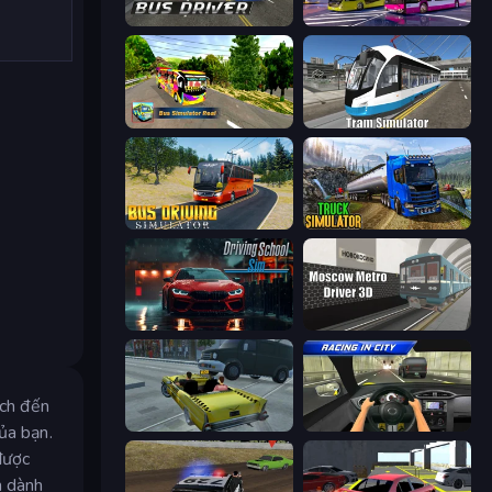
City Bus Driver
Bus Simulator: EVO
Bus Simulator Real
Tram Simulator
Bus Driving Simulator
Truck Driving Simulator Game
Driving School Simulator
Moscow Metro Driver 3D
ách đến
Freak Taxi Simulator
Racing in City
ủa bạn.
được
n dành