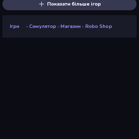
Показати більше ігор
Ігри
Симулятор
Магазин
Robo Shop
»
»
»
Robo Shop
Рейтинг
9,3
(
на основі останніх 6 місяців
)
Звільнений
грудень 2025 р.
Останнє оновлення
січень 2026 р.
Ігровий двигун
Defold
Платформи
Браузер (комп'ютер,
мобільний телефон,
планшет), Додаток
CrazyGames (iOS, Android)
Орієнтація
Пейзаж / Портрет