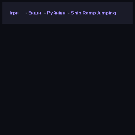
Ігри
Екшн
Руйнівні
Ship Ramp Jumping
»
»
»
Ship Ramp Jumping
Розробник
Boombit
Рейтинг
9,0
(
на основі останніх 6 місяців
)
Звільнений
травень 2024 р.
Ігровий двигун
Unity 2021
Платформи
Браузер (комп'ютер, мобільний
телефон, планшет), Додаток
CrazyGames (Android), App
Store (iOS, Android)
Орієнтація
Пейзаж