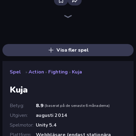
Playground
Throw a Lucky Block
Lime Playground Sandbox
Stick Epic Fighter
Brainrot Arena Online
Mr. Dude: Online Multiverse Challenge
Fortzone Battle Royale
Stickman Epic
Funny City: Gopniks
Stickman King
Surf GO Parkour
Stickman Clash
Trap Craft
Mad Stick
I Am Quadrober!
War the Knights
Stickman Rebirth
Getaway Shootout
Visa fler spel
Spel
Action
Fighting
Kuja
»
»
»
Kuja
Betyg
8.9
(
baserat på de senaste 6 månaderna
)
Utgiven
augusti 2014
Spelmotor
Unity 5.4
Plattform
Webbläsare (endast stationära