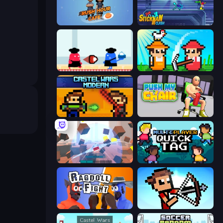
Rush Hour Cafe
Stickman Clash
Clash of Cakes
Farmer Challenge Party
Castle Wars: Modern
Push My Chair
Cubic Rush
Multiplayer Quick Tag
Ragdoll Fight
Stick Archers Battle