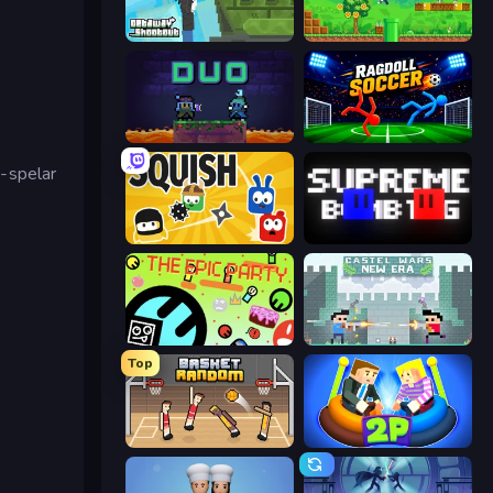
Getaway Shootout
Super Robo - Adventure
Duo
Ragdoll Soccer 2 Players
2-spelar
Squish
Supreme Bomb Tag
The Epic Party
Castle Wars: New Era
Top
Basket Random
Ragdoll Arena 2 Player