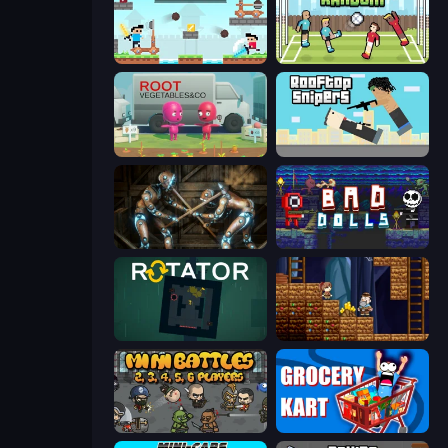
Castle Wars
Soccer Random
Root Vegetables & Co
Rooftop Snipers
Striker Dummies
Bad Dolls
Rotator
Miners' Adventure
MiniBattles
Grocery Kart