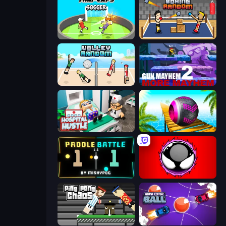
Mini-Caps: Soccer
Boxing Random
Volley Random
Gun Mayhem 2
Hospital Hustle
Rolling Balls Sea Race
Paddle Battle
Splatmans
Ping Pong Chaos
Mini Car Ball