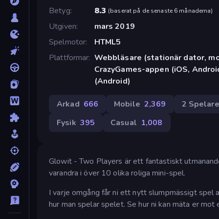
Betyg
8.3
(
baserat på de senaste 6 månaderna
)
Utgiven
mars 2019
Spelmotor
HTML5
Plattformar
Webbläsare (stationär dator, mob
CrazyGames-appen (iOS, Android
(Android)
Arkad
666
Mobile
2,369
2 Spelar
Fysik
395
Casual
1,008
Glowit - Two Players är ett fantastiskt utmanande
varandra i över 10 olika roliga mini-spel.
I varje omgång får ni ett nytt slumpmässigt spel 
hur man spelar spelet. Se hur ni kan mäta er mot e