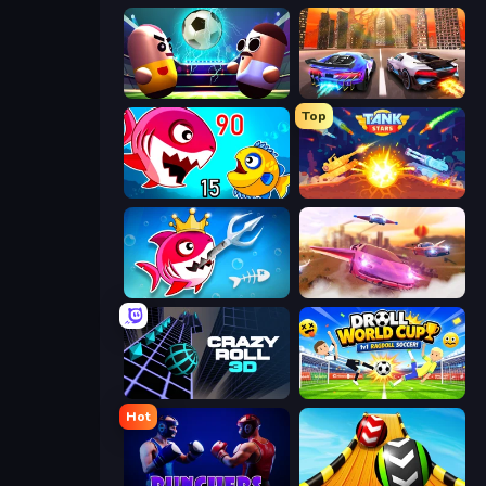
Pill Soccer
Night City Racing
Top
Fish Eat Getting Big
Tank Stars
Fish Stab Getting Big
Ultimate Flying Car
Crazy Roll 3D
Droll World Cup
Hot