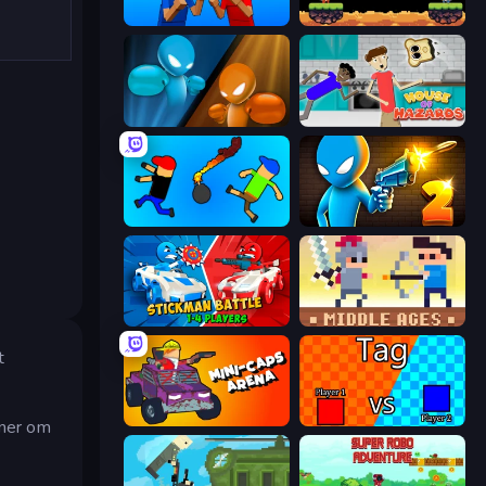
Puppet Fighter 2 Player
12 MiniBattles
Drunken Boxing
House of Hazards
Mini-Caps: Bombs
Drunken Duel 2
Stickman battle 1-4 Players
Castle Wars: Middle Ages
t
Mini-Caps: Arena
2 Player Tag
oner om